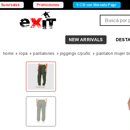
es
Promociones
6 CSI con Mercado Pago
15% OFF
Buscá por pro
NEW ARRIVALS
DEST
ropa
pantalones
joggings c/puño
pantalon mujer bi