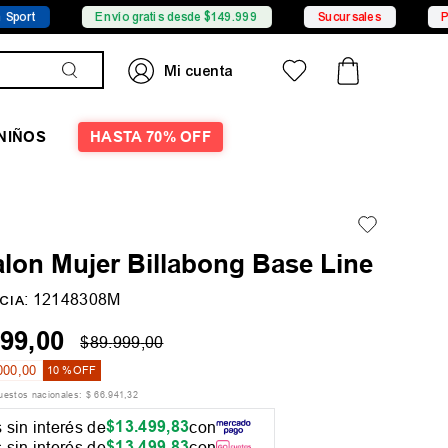
Envío gratis desde $149.999
Sucursales
Promocion
NIÑOS
HASTA 70% OFF
lon Mujer Billabong Base Line
:
12148308M
CIA
99
,
00
$
89
.
999
,
00
000
,
00
10 %
OFF
puestos nacionales:
$
66
.
941
,
32
$
13
.
499
,
83
 sin interés de
con
$
13
.
499
,
83
 sin interés de
con