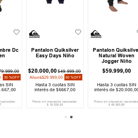
c
Pantalon Quiksilver
Pantalon Quiksilver
Easy Days Niño
Natural Woven
Jogger Niño
$
20
.
000
,
00
$
59
.
999
,
00
0
$
49
.
999
,
00
Ahorrá
$
29
.
999
,
00
FF
60 %
OFF
Hasta
3
cuotas SIN
Hasta
3
cuotas SIN
interés de
$
6667
,
00
interés de
$
20
.
000
,
00
Precio sin impuestos nacionales:
Precio sin impuestos nacionales:
$
16
.
528
,
93
$
49
.
585
,
95