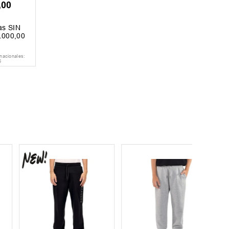
,
00
as SIN
.
000
,
00
nacionales:
5