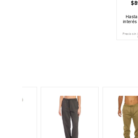
$
8
Hast
interé
Precio sin