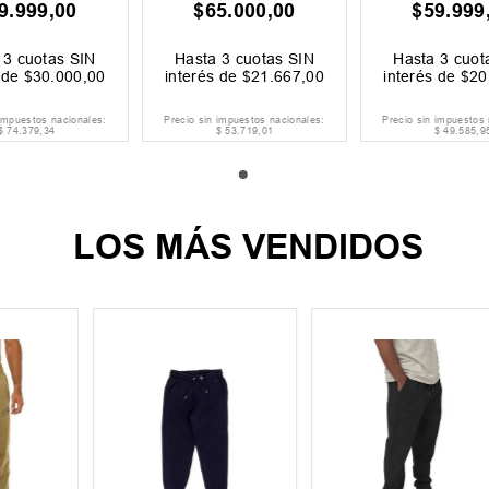
9
.
999
,
00
$
65
.
000
,
00
$
59
.
999
a
3
cuotas SIN
Hasta
3
cuotas SIN
Hasta
3
cuot
s de
$
30
.
000
,
00
interés de
$
21
.
667
,
00
interés de
$
20
 impuestos nacionales:
Precio sin impuestos nacionales:
Precio sin impuestos 
$
74
.
379
,
34
$
53
.
719
,
01
$
49
.
585
,
9
LOS MÁS VENDIDOS