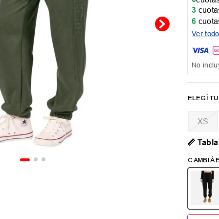
3
cuotas
6
cuotas
Ver tod
No inclu
XS
📏 Tabla