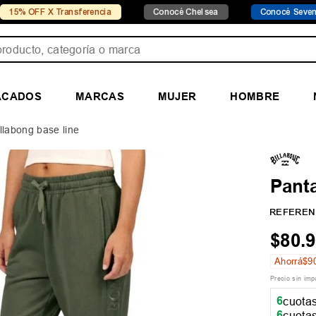
 X Transferencia
Conocé Chelsea
Conocé Seven Sport
ducto, categoría o marca
ACADOS
MARCAS
MUJER
HOMBRE
llabong base line
Panta
REFEREN
$
80
.
9
Ahorrá
$
9
Precio sin im
6
cuotas
6
cuotas