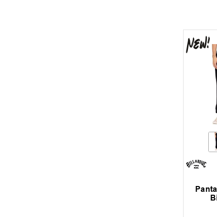
Pant
B