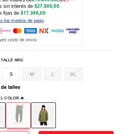
 sin interés de
$
27
.
000
,
00
 fijas de
$
17
.
396
,
00
os los medios de pago
yen costo de envío
M
L
XL
 de talles