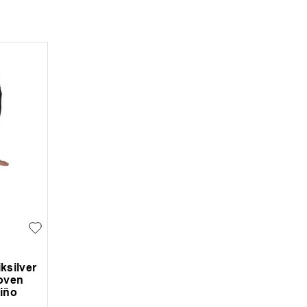
ksilver
oven
iño