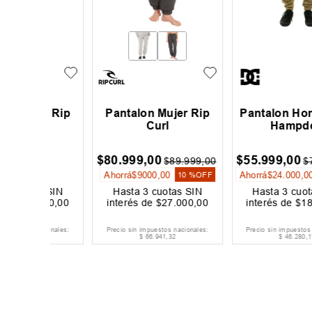
er Rip
Pantalon Mujer Rip
Pantalon Hombre D
Curl
Hampden
00
$
80
.
999
,
00
$
55
.
999
,
00
$
89
.
999
,
00
$
79
.
999
,
0
Ahorrá
$
9000
,
00
Ahorrá
$
24
.
000
,
00
10 %
OFF
30 %
O
s SIN
Hasta
3
cuotas SIN
Hasta
3
cuotas SIN
000
,
00
interés de
$
27
.
000
,
00
interés de
$
18
.
667
,
00
acionales:
Precio sin impuestos nacionales:
Precio sin impuestos nacionales:
$
66
.
941
,
32
$
46
.
280
,
17