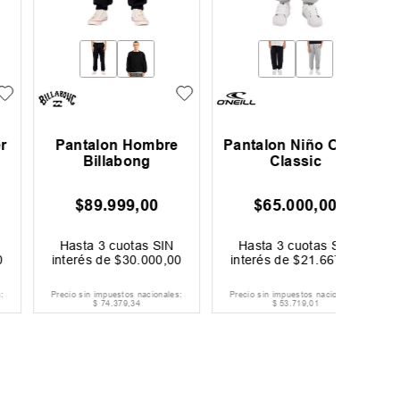
Pantalon Hombre
Pantalon Niño Oneill
Pantal
Billabong
Classic
$
89
.
999
,
00
$
65
.
000
,
00
$
Hasta
3
cuotas SIN
Hasta
3
cuotas SIN
Hast
interés de
$
30
.
000
,
00
interés de
$
21
.
667
,
00
interé
Precio sin impuestos nacionales:
Precio sin impuestos nacionales:
Precio si
$
74
.
379
,
34
$
53
.
719
,
01