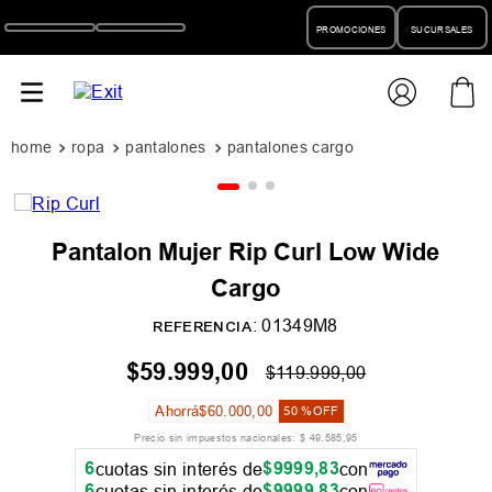
PROMOCIONES
SUCURSALES
ropa
pantalones
pantalones cargo
Pantalon Mujer Rip Curl Low Wide
Cargo
:
01349M8
REFERENCIA
$
59
.
999
,
00
$
119
.
999
,
00
Ahorrá
$
60
.
000
,
00
50 %
OFF
Precio sin impuestos nacionales:
$
49
.
585
,
95
6
$
9999
,
83
cuotas sin interés de
con
6
$
9999
,
83
cuotas sin interés de
con