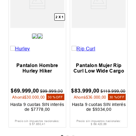
2 X 1
Pantalon Hombre
Pantalon Mujer Rip
Hurley Hiker
Curl Low Wide Cargo
$
69
.
999
,
00
$
83
.
999
,
00
$
0
$
99
.
999
,
00
$
119
.
999
,
00
Ahorrá
$
30
.
000
,
00
Ahorrá
$
36
.
000
,
00
F
30 %
OFF
30 %
OFF
és
Hasta
9
cuotas SIN interés
Hasta
9
cuotas SIN interés
H
de
$
7778
,
00
de
$
9334
,
00
Precio sin impuestos nacionales:
Precio sin impuestos nacionales:
$
57
.
850
,
41
$
69
.
420
,
66