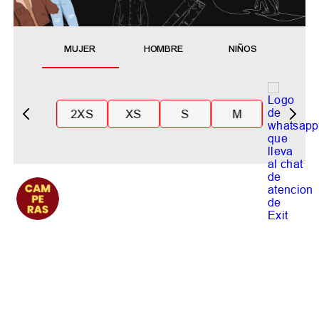
MUJER
HOMBRE
NIÑOS
2XS
XS
S
M