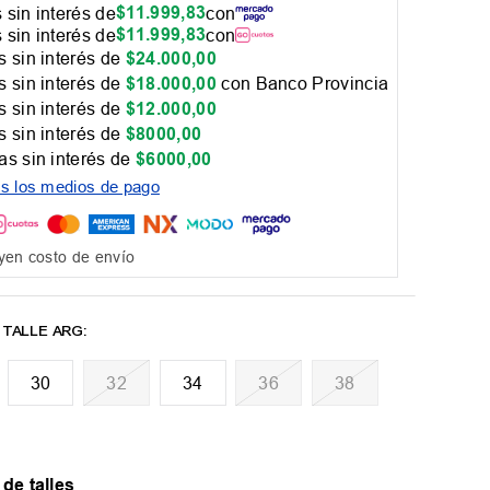
$
11
.
999
,
83
 sin interés de
con
$
11
.
999
,
83
 sin interés de
con
 sin interés de
$
24
.
000
,
00
 sin interés de
$
18
.
000
,
00
con Banco Provincia
 sin interés de
$
12
.
000
,
00
 sin interés de
$
8000
,
00
as sin interés de
$
6000
,
00
os los medios de pago
yen costo de envío
30
32
34
36
38
 de talles