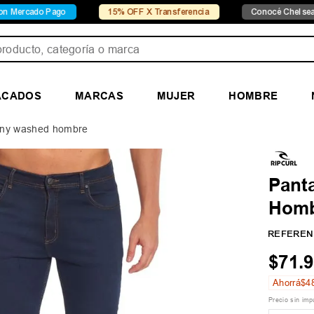
15% OFF X Transferencia
Conocé Chelsea
Conoc
ducto, categoría o marca
ACADOS
MARCAS
MUJER
HOMBRE
kinny washed hombre
Pant
Hom
REFEREN
$
71
.
9
Ahorrá
$
4
Precio sin im