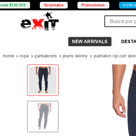
Sucursales
Promociones
6 CSI con Mercado Pago
Buscá por pro
NEW ARRIVALS
DEST
ropa
pantalones
jeans skinny
pantalon rip curl s