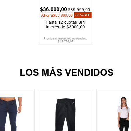
$
36
.
000
,
00
$
89
.
999
,
00
Ahorrá
$
53
.
999
,
00
60 %
OFF
Hasta
12
cuotas SIN
interés de
$
3000
,
00
Precio sin impuestos nacionales:
$
29
.
752
,
07
LOS MÁS VENDIDOS