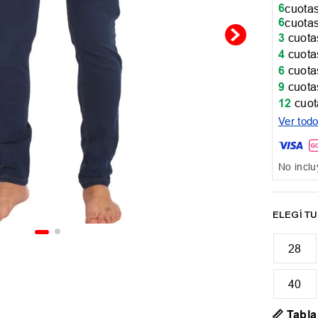
6
cuotas
6
cuotas
3
cuotas
4
cuotas
6
cuotas
9
cuotas
12
cuot
Ver tod
No inclu
28
40
📏 Tabla