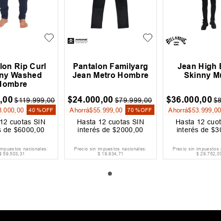
lon Rip Curl
Pantalon Familyarg
Jean High 
nny Washed
Jean Metro Hombre
Skinny M
Hombre
9
,
00
$
24
.
000
,
00
$
36
.
000
,
00
$
119
.
999
,
00
$
79
.
999
,
00
$
8
.
000
,
00
Ahorrá
$
55
.
999
,
00
Ahorrá
$
53
.
999
,
0
40 %
OFF
70 %
OFF
12
cuotas SIN
Hasta
12
cuotas SIN
Hasta
12
cuot
s de
$
6000
,
00
interés de
$
2000
,
00
interés de
$
3
 impuestos nacionales:
Precio sin impuestos nacionales:
Precio sin impuestos 
$
59
.
503
,
31
$
19
.
834
,
71
$
29
.
752
,
0