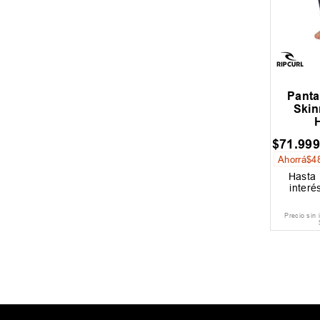
Panta
Ski
$
71
.
99
Ahorrá
$
4
Hasta
interé
Precio sin