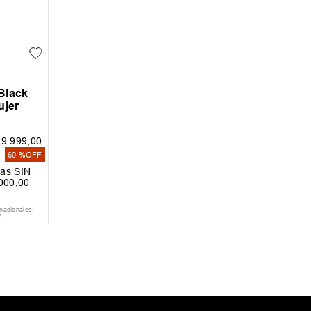
Black
ujer
89
.
999
,
00
0
60 %
OFF
as SIN
000
,
00
nacionales:
7