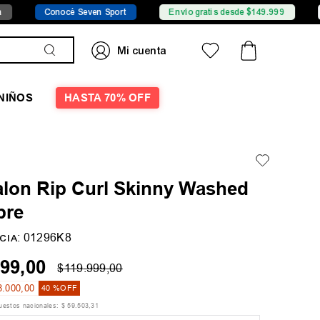
é Seven Sport
Envío gratis desde $149.999
Sucursales
NIÑOS
HASTA 70% OFF
alon Rip Curl Skinny Washed
bre
:
01296K8
CIA
99
,
00
$
119
.
999
,
00
8
.
000
,
00
40 %
OFF
puestos nacionales:
$
59
.
503
,
31