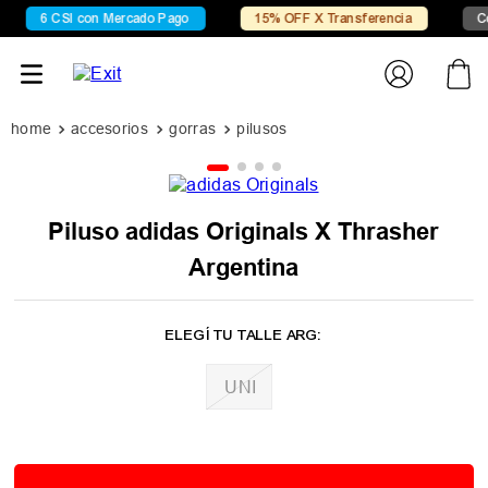
6 CSI con Mercado Pago
15% OFF X Transferencia
Co
accesorios
gorras
pilusos
Piluso adidas Originals X Thrasher
Argentina
UNI