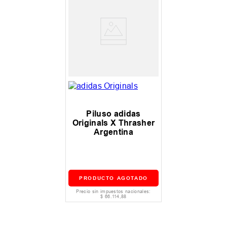
Piluso adidas
Originals X Thrasher
Argentina
PRODUCTO AGOTADO
Precio sin impuestos nacionales:
$
66
.
114
,
88