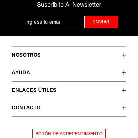
MUJER
HOMBRE
NIÑOS
35
36
37
38