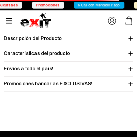
Conocé Chelsea
Conocé Seven Sport
Envío gratis desde
remera-
burton-family-tree-hombre-action-sport-v4mc1ftr100
No encontramos lo que buscabas…
pero hay mucho para descubrir
Elegí tu talle y mirá todo lo que tenemos con tu estilo