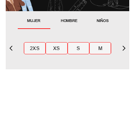
MUJER
HOMBRE
NIÑOS
2XS
XS
S
M