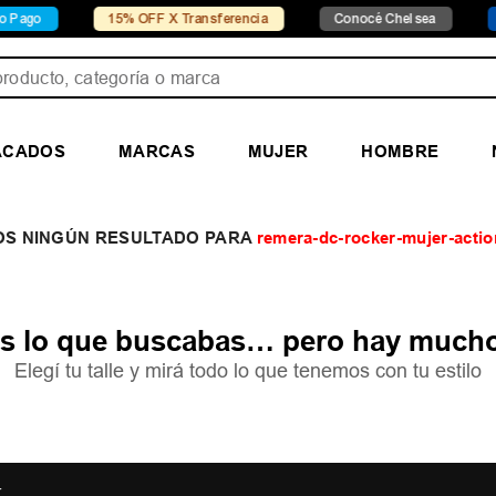
ago
15% OFF X Transferencia
Conocé Chelsea
Co
ducto, categoría o marca
ACADOS
MARCAS
MUJER
HOMBRE
remera-dc-rocker-mujer-actio
 lo que buscabas… pero hay mucho
Elegí tu talle y mirá todo lo que tenemos con tu estilo