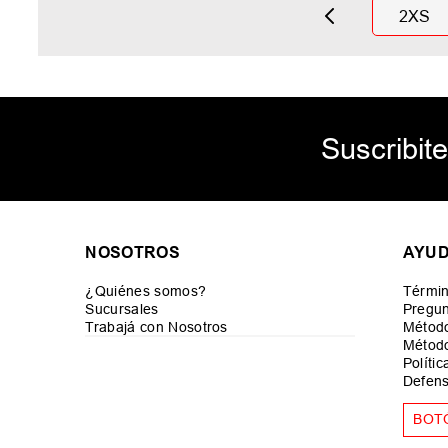
2XS
Suscribite
NOSOTROS
AYU
¿Quiénes somos?
Términ
Sucursales
Pregun
Trabajá con Nosotros
Métod
Método
Políti
Defens
BOT