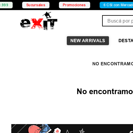
9
Sucursales
Promociones
6 CSI con Mercado P
Buscá por pro
NEW ARRIVALS
DEST
No encontramos