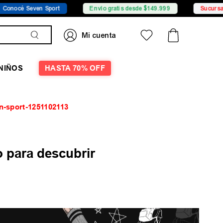
nocé Seven Sport
Envío gratis desde $149.999
Sucursales
NIÑOS
HASTA 70% OFF
n-sport-1251102113
 para descubrir