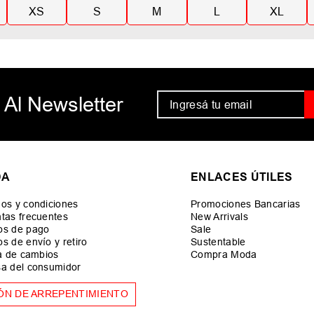
XS
S
M
L
XL
 Al Newsletter
DA
ENLACES ÚTILES
os y condiciones
Promociones Bancarias
tas frecuentes
New Arrivals
os de pago
Sale
s de envío y retiro
Sustentable
ca de cambios
Compra Moda
a del consumidor
ÓN DE ARREPENTIMIENTO