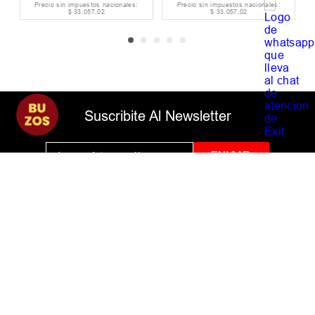
Precio sin impuestos nacionales:
Precio sin impuestos nacionales:
$
33
.
057
,
02
$
33
.
057
,
02
Suscribite Al Newsletter
ENVIAR
NOSOTROS
AYUDA
ENLACES ÚTILES