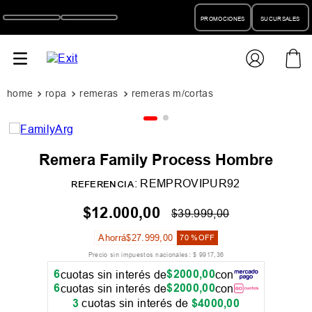
PROMOCIONES
SUCURSALES
ropa
remeras
remeras m/cortas
Remera Family Process Hombre
:
REMPROVIPUR92
REFERENCIA
$
12
.
000
,
00
$
39
.
999
,
00
Ahorrá
$
27
.
999
,
00
70 %
OFF
Precio sin impuestos nacionales:
$
9917
,
36
6
$
2000
,
00
cuotas sin interés de
con
6
$
2000
,
00
cuotas sin interés de
con
3
cuotas sin interés de
$
4000
,
00