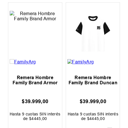
s
Remera Hombre
Remera Hombre
Family Brand Armor
Family Brand Duncan
$
39
.
999
,
00
$
39
.
999
,
00
0
F
és
Hasta
9
cuotas SIN interés
Hasta
9
cuotas SIN interés
H
de
$
4445
,
00
de
$
4445
,
00