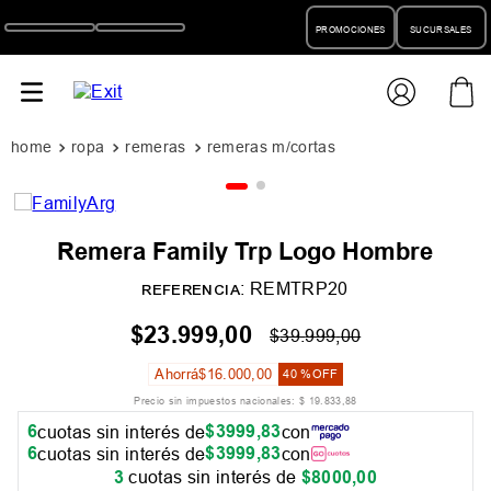
PROMOCIONES
SUCURSALES
ropa
remeras
remeras m/cortas
Remera Family Trp Logo Hombre
:
REMTRP20
REFERENCIA
$
23
.
999
,
00
$
39
.
999
,
00
Ahorrá
$
16
.
000
,
00
40 %
OFF
Precio sin impuestos nacionales:
$
19
.
833
,
88
6
$
3999
,
83
cuotas sin interés de
con
6
$
3999
,
83
cuotas sin interés de
con
3
cuotas sin interés de
$
8000
,
00