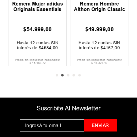
Remera Mujer adidas
Remera Hombre
Originals Essentials
Althon Origin Classic
$
54
.
999
,
00
$
49
.
999
,
00
Hasta
12
cuotas SIN
Hasta
12
cuotas SIN
interés de
$
4584
,
00
interés de
$
4167
,
00
Precio sin impuestos nacionales:
Precio sin impuestos nacionales:
$
45
.
453
,
72
$
41
.
321
,
49
Suscribite Al Newsletter
ENVIAR