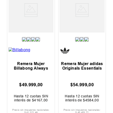
Remera Mujer
Remera Mujer adidas
Billabong Always
Originals Essentials
$
49
.
999
,
00
$
54
.
999
,
00
Hasta
12
cuotas SIN
Hasta
12
cuotas SIN
interés de
$
4167
,
00
interés de
$
4584
,
00
Precio sin impuestos nacionales:
Precio sin impuestos nacionales:
$
41
.
321
,
49
$
45
.
453
,
72