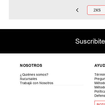
2XS
Suscribite
NOSOTROS
AYU
¿Quiénes somos?
Términ
Sucursales
Pregun
Trabajá con Nosotros
Métod
Método
Políti
Defens
BOT