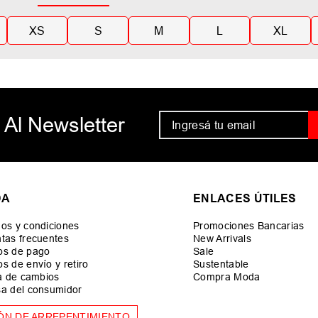
XS
S
M
L
XL
 Al Newsletter
DA
ENLACES ÚTILES
os y condiciones
Promociones Bancarias
tas frecuentes
New Arrivals
os de pago
Sale
s de envío y retiro
Sustentable
ca de cambios
Compra Moda
a del consumidor
ÓN DE ARREPENTIMIENTO