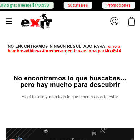
vío gratis desde $149.999
Sucursales
Promociones
remera-
hombre-adidas-x-thrasher-argentina-action-sport-kx4544
No encontramos lo que buscabas…
pero hay mucho para descubrir
Elegí tu talle y mirá todo lo que tenemos con tu estilo