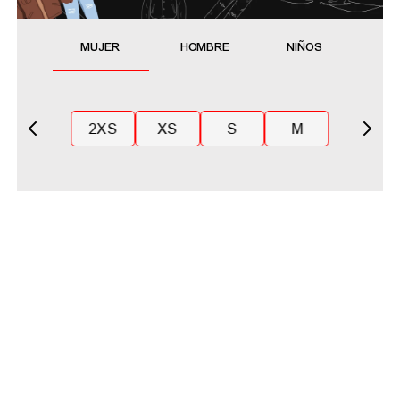
MUJER
HOMBRE
NIÑOS
2XS
XS
S
M