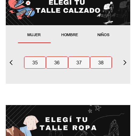
MUJER
HOMBRE
NIÑOS
35
36
37
38