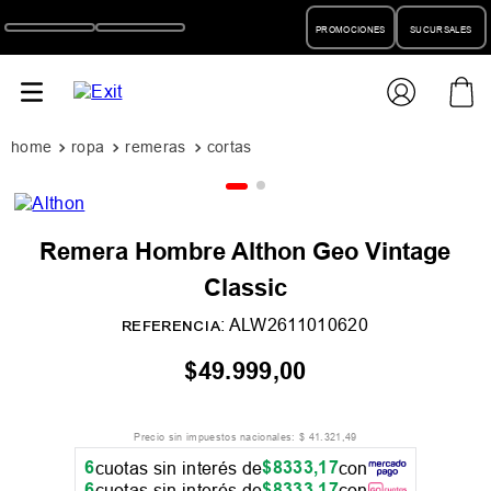
PROMOCIONES
SUCURSALES
ropa
remeras
remeras m/cortas
Remera Hombre Althon Geo Vintage
Classic
:
ALW2611010620
REFERENCIA
$
49
.
999
,
00
Precio sin impuestos nacionales:
$
41
.
321
,
49
6
$
8333
,
17
cuotas sin interés de
con
6
$
8333
,
17
cuotas sin interés de
con