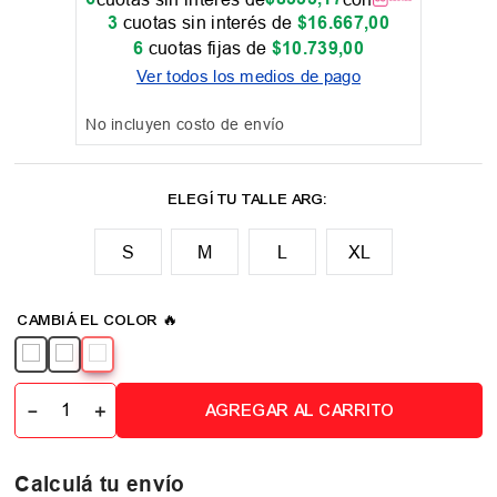
3
cuotas sin interés de
$
16
.
667
,
00
6
cuotas fijas de
$
10
.
739
,
00
Ver todos los medios de pago
No incluyen costo de envío
M
L
XL
📏 Tabla de talles
－
＋
AGREGAR AL CARRITO