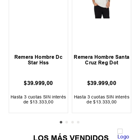
Remera Hombre Dc
Remera Hombre Santa
R
Star Hss
Cruz Reg Dot
$
39
.
999
,
00
$
39
.
999
,
00
0
és
Hasta
3
cuotas SIN interés
Hasta
3
cuotas SIN interés
H
de
$
13
.
333
,
00
de
$
13
.
333
,
00
Precio sin impuestos nacionales:
Precio sin impuestos nacionales:
$
33
.
057
,
02
$
33
.
057
,
02