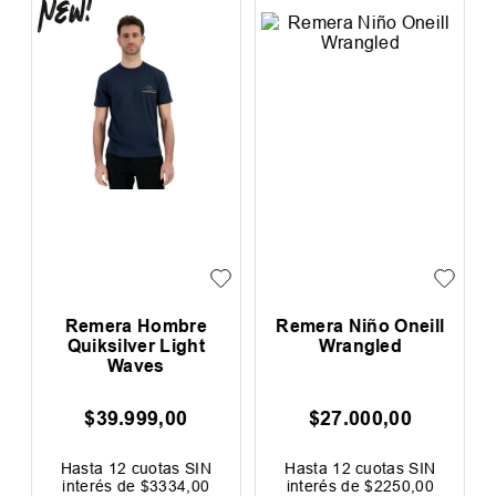
Remera Hombre
Remera Niño Oneill
Quiksilver Light
Wrangled
Waves
$
39
.
999
,
00
$
27
.
000
,
00
0
F