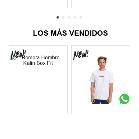
Hasta
12
cuotas SIN
Hasta
12
cuotas SIN
interés de
$
3334
,
00
interés de
$
2250
,
00
Precio sin impuestos nacionales:
Precio sin impuestos nacionales:
$
33
.
057
,
02
$
22
.
314
,
05
LOS MÁS VENDIDOS