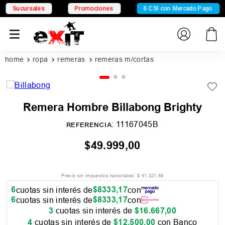
cursales
Promociones
6 CSI con Mercado Pago
ropa
remeras
remeras m/cortas
Remera Hombre Billabong Brighty
:
11167045B
REFERENCIA
$
49
.
999
,
00
Precio sin impuestos nacionales:
$
41
.
321
,
49
6
$
8333
,
17
cuotas sin interés de
con
6
$
8333
,
17
cuotas sin interés de
con
3
cuotas sin interés de
$
16
.
667
,
00
4
cuotas sin interés de
$
12
.
500
,
00
con Banco