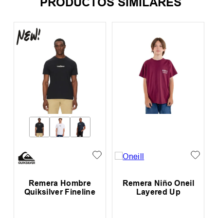
PRODUCTOS SIMILARES
n
Remera Hombre
Remera Niño Oneil
R
Quiksilver Fineline
Layered Up