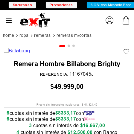
Sucursales
Promociones
6 CSI con Mercado Pago
ropa
remeras
remeras m/cortas
Remera Hombre Billabong Brighty
:
11167045J
REFERENCIA
$
49
.
999
,
00
Precio sin impuestos nacionales:
$
41
.
321
,
49
6
$
8333
,
17
cuotas sin interés de
con
6
$
8333
,
17
cuotas sin interés de
con
3
cuotas sin interés de
$
16
.
667
,
00
4
cuotas sin interés de
$
12
.
500
,
00
con Banco