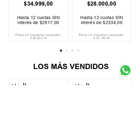
$
34
.
999
,
00
$
28
.
000
,
00
0
F
Hasta
12
cuotas SIN
Hasta
12
cuotas SIN
interés de
$
2917
,
00
interés de
$
2334
,
00
Precio sin impuestos nacionales:
Precio sin impuestos nacionales:
$
28
.
924
,
79
$
23
.
140
,
50
LOS MÁS VENDIDOS