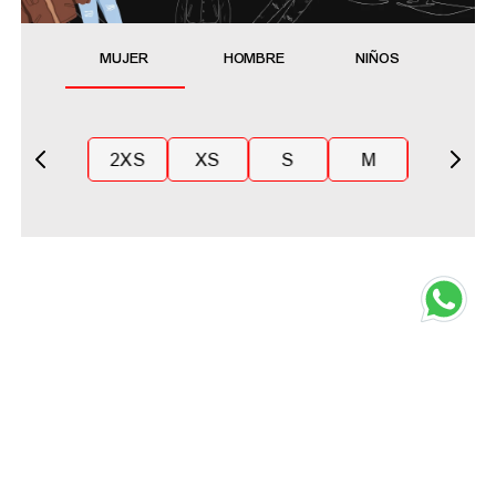
MUJER
HOMBRE
NIÑOS
2XS
XS
S
M