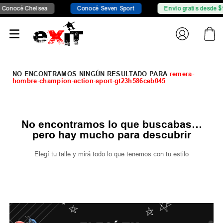
 Chelsea
Conocé Seven Sport
Envío gratis desde $149.999
remera-
hombre-champion-action-sport-gt23h586ceb045
No encontramos lo que buscabas…
pero hay mucho para descubrir
Elegí tu talle y mirá todo lo que tenemos con tu estilo