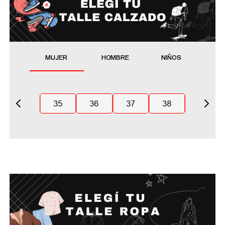
MUJER
HOMBRE
NIÑOS
35
36
37
38