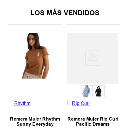
LOS MÁS VENDIDOS
jer Rhythm
Remera Mujer Rip Curl
Remera Hombr
Everyday
Pacific Dreams
Curl Std Ever