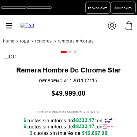
PROMOCIONES
SUCURSALES
ropa
remeras
remeras m/cortas
Remera Hombre Dc Chrome Star
:
1261102115
REFERENCIA
$
49
.
999
,
00
Precio sin impuestos nacionales:
$
41
.
321
,
49
6
$
8333
,
17
cuotas sin interés de
con
6
$
8333
,
17
cuotas sin interés de
con
3
cuotas sin interés de
$
16
.
667
,
00