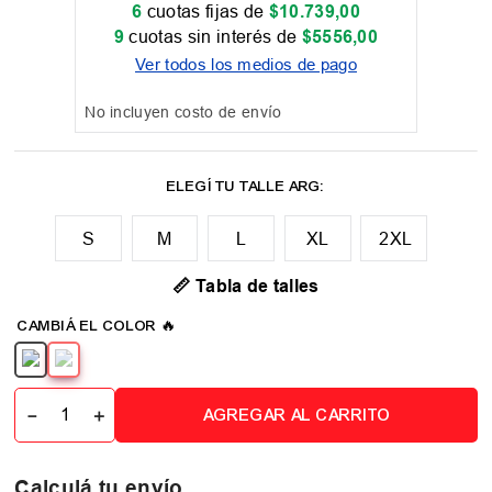
6
cuotas fijas de
$
10
.
739
,
00
9
cuotas sin interés de
$
5556
,
00
Ver todos los medios de pago
No incluyen costo de envío
M
L
XL
2XL
📏 Tabla de talles
－
＋
AGREGAR AL CARRITO
Calculá tu envío