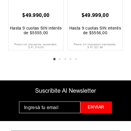
990
,
00
$
49
.
999
,
00
$
49
.
999
,
0
as SIN interés
Hasta
9
cuotas SIN interés
Hasta
9
cuotas SIN 
555
,
00
de
$
5556
,
00
de
$
5556
,
0
estos nacionales:
Precio sin impuestos nacionales:
Precio sin impuestos nac
314
,
05
$
41
.
321
,
49
$
41
.
321
,
49
Suscribite Al Newsletter
ENVIAR