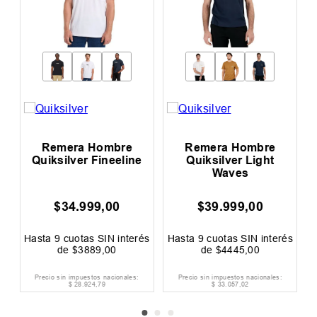
Remera Hombre
Remera Hombre
R
Quiksilver Fineeline
Quiksilver Light
Waves
$
34
.
999
,
00
$
39
.
999
,
00
0
és
Hasta
9
cuotas SIN interés
Hasta
9
cuotas SIN interés
H
de
$
3889
,
00
de
$
4445
,
00
Precio sin impuestos nacionales:
Precio sin impuestos nacionales:
$
28
.
924
,
79
$
33
.
057
,
02