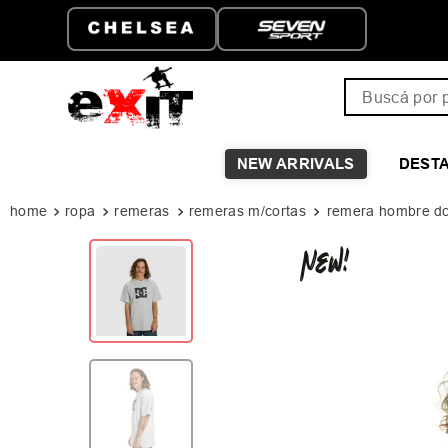
ENVÍO GRATIS A PARTIR D
$149.999
Buscá por pro
NEW ARRIVALS
DEST
ropa
remeras
remeras m/cortas
remera hombre dc