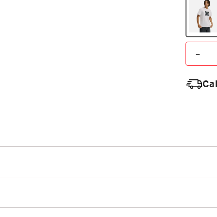
－
Cal