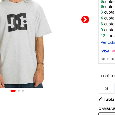
6
cuotas
6
cuotas
3
cuotas
4
cuotas
6
cuotas
9
cuotas
12
cuot
Ver tod
No inclu
📏 Tabla