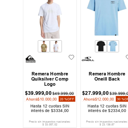
e Katin
Remera Hombre
Remera Hombre
hics
Quiksilver Comp
Oneill Back
Logo
$
39
.
999
,
00
$
27
.
999
,
00
9
.
999
,
00
$
49
.
999
,
00
$
39
.
999
,
0
Ahorrá
$
10
.
000
,
00
Ahorrá
$
12
.
000
,
00
20 %
OFF
20 %
OFF
30 %
O
as SIN
Hasta
12
cuotas SIN
Hasta
12
cuotas SIN
334
,
00
interés de
$
3334
,
00
interés de
$
2334
,
00
acionales:
Precio sin impuestos nacionales:
Precio sin impuestos nacionales:
$
33
.
057
,
02
$
23
.
139
,
67