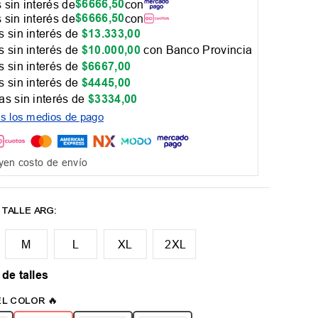
$
6666
,
50
 sin interés de
con
$
6666
,
50
 sin interés de
con
 sin interés de
$
13
.
333
,
00
 sin interés de
$
10
.
000
,
00
con Banco Provincia
 sin interés de
$
6667
,
00
 sin interés de
$
4445
,
00
as sin interés de
$
3334
,
00
os los medios de pago
yen costo de envío
M
L
XL
2XL
 de talles