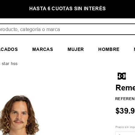
E
HASTA 6 CUOTAS SIN INTERÉS
ducto, categoría o marca
ACADOS
MARCAS
MUJER
HOMBRE
 star hss
Reme
REFEREN
$
39
.
9
Precio sin im