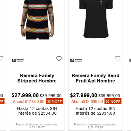
Remera Family
Remera Family Send
Stripped Hombre
Fruit Apl Hombre
$
27
.
999
,
00
$
27
.
999
,
00
0
$
39
.
999
,
00
$
39
.
999
,
00
Ahorrá
$
12
.
000
,
00
Ahorrá
$
12
.
000
,
00
FF
30 %
OFF
30 %
OFF
Hasta
12
cuotas SIN
Hasta
12
cuotas SIN
interés de
$
2334
,
00
interés de
$
2334
,
00
Precio sin impuestos nacionales:
Precio sin impuestos nacionales:
$
23
.
139
,
67
$
23
.
139
,
67