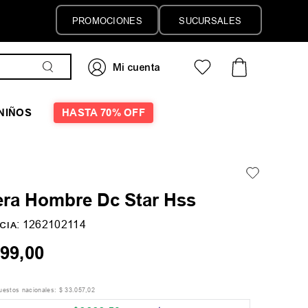
PROMOCIONES
SUCURSALES
NIÑOS
HASTA 70% OFF
ra Hombre Dc Star Hss
:
1262102114
CIA
99
,
00
puestos nacionales:
$
33
.
057
,
02