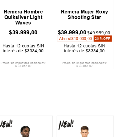
Remera Hombre
Remera Mujer Roxy
Remera
Quiksilver Light
Shooting Star
Box 
Waves
$
39
.
999
,
00
$
39
.
999
,
00
$
34
.
99
$
49
.
999
,
00
Ahorrá
$
10
.
000
,
00
Ahorrá
$
20 %
OFF
Hasta
12
cuotas SIN
Hasta
12
cuotas SIN
Hast
interés de
$
3334
,
00
interés de
$
3334
,
00
inter
Precio sin impuestos nacionales:
Precio sin impuestos nacionales:
Precio si
$
33
.
057
,
02
$
33
.
057
,
02