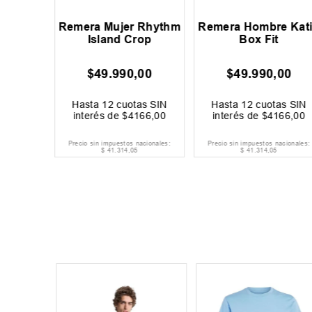
ly Trp
Remera Mujer Rhythm
Remera Hombre Kat
bre
Island Crop
Box Fit
$
49
.
990
,
00
$
49
.
990
,
00
9
.
999
,
00
40 %
OFF
as SIN
Hasta
12
cuotas SIN
Hasta
12
cuotas SIN
000
,
00
interés de
$
4166
,
00
interés de
$
4166
,
00
acionales:
Precio sin impuestos nacionales:
Precio sin impuestos nacionales:
$
41
.
314
,
05
$
41
.
314
,
05