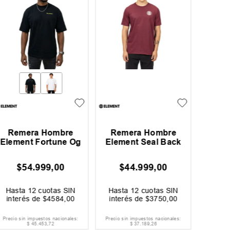
Remera Hombre
Remera Hombre
Remera
Element Fortune Og
Element Seal Back
$
54
.
999
,
00
$
44
.
999
,
00
$
Hasta
12
cuotas SIN
Hasta
12
cuotas SIN
Hast
interés de
$
4584
,
00
interés de
$
3750
,
00
inter
Precio sin impuestos nacionales:
Precio sin impuestos nacionales:
Precio si
$
45
.
453
,
72
$
37
.
189
,
26