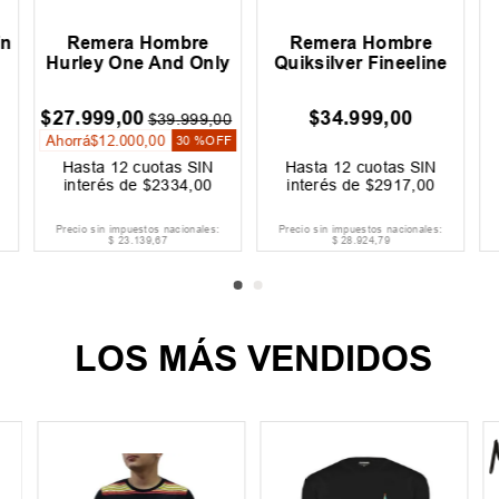
in
Remera Hombre
Remera Hombre
Hurley One And Only
Quiksilver Fineeline
$
27
.
999
,
00
$
34
.
999
,
00
$
39
.
999
,
00
Ahorrá
$
12
.
000
,
00
30 %
OFF
Hasta
12
cuotas SIN
Hasta
12
cuotas SIN
interés de
$
2334
,
00
interés de
$
2917
,
00
Precio sin impuestos nacionales:
Precio sin impuestos nacionales:
$
23
.
139
,
67
$
28
.
924
,
79
LOS MÁS VENDIDOS