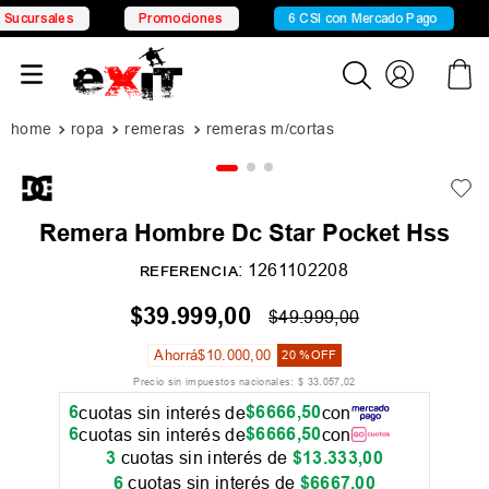
ursales
Promociones
6 CSI con Mercado Pago
1
ropa
remeras
remeras m/cortas
Remera Hombre Dc Star Pocket Hss
:
1261102208
REFERENCIA
$
39
.
999
,
00
$
49
.
999
,
00
Ahorrá
$
10
.
000
,
00
20 %
OFF
Precio sin impuestos nacionales:
$
33
.
057
,
02
6
$
6666
,
50
cuotas sin interés de
con
6
$
6666
,
50
cuotas sin interés de
con
3
cuotas sin interés de
$
13
.
333
,
00
6
cuotas sin interés de
$
6667
,
00