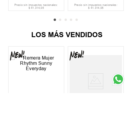
Precio sin impuestos nacionales:
Precio sin impuestos nacionales:
$
41
.
314
,
05
$
41
.
314
,
05
LOS MÁS VENDIDOS