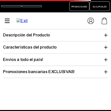
PROMOCIONES
SUCURSALES
remera-
hombre-dc-star-reflective-action-sport-1261102215
No encontramos lo que buscabas…
pero hay mucho para descubrir
Elegí tu talle y mirá todo lo que tenemos con tu estilo