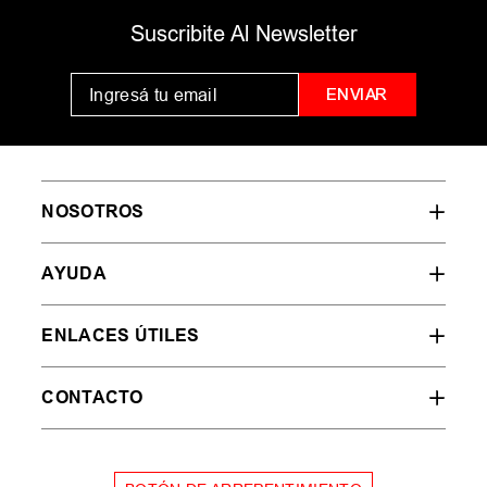
MUJER
HOMBRE
NIÑOS
35
36
37
38