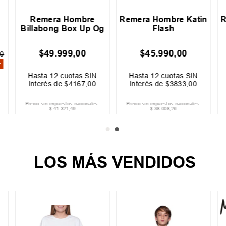
Remera Hombre
Remera Hombre Katin
R
Billabong Box Up Og
Flash
$
49
.
999
,
00
$
45
.
990
,
00
0
F
Hasta
12
cuotas SIN
Hasta
12
cuotas SIN
interés de
$
4167
,
00
interés de
$
3833
,
00
Precio sin impuestos nacionales:
Precio sin impuestos nacionales:
$
41
.
321
,
49
$
38
.
008
,
26
LOS MÁS VENDIDOS