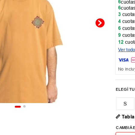
6
cuotas
6
cuotas
3
cuotas
4
cuotas
6
cuotas
9
cuotas
12
cuot
Ver tod
No inclu
📏 Tabla