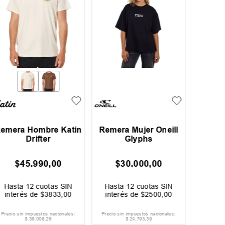
emera Hombre Katin
Remera Mujer Oneill
Rem
Drifter
Glyphs
Inde
$
45
.
990
,
00
$
30
.
000
,
00
$
Hasta
12
cuotas SIN
Hasta
12
cuotas SIN
Hast
interés de
$
3833
,
00
interés de
$
2500
,
00
inter
Precio sin impuestos nacionales:
Precio sin impuestos nacionales:
Precio si
$
38
.
008
,
26
$
24
.
793
,
39