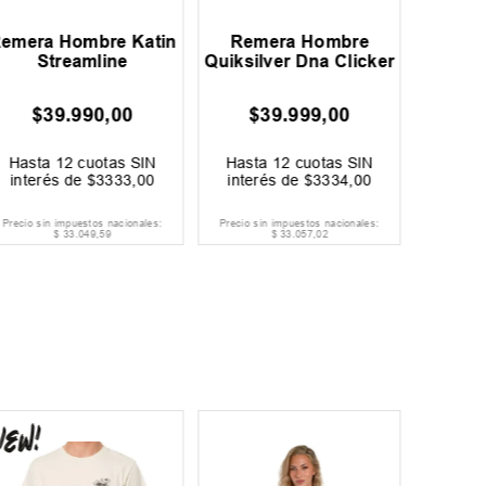
emera Hombre Katin
Remera Hombre
Rem
Streamline
Quiksilver Dna Clicker
Qui
$
39
.
990
,
00
$
39
.
999
,
00
$
Hasta
12
cuotas SIN
Hasta
12
cuotas SIN
Hast
interés de
$
3333
,
00
interés de
$
3334
,
00
inter
Precio sin impuestos nacionales:
Precio sin impuestos nacionales:
Precio si
$
33
.
049
,
59
$
33
.
057
,
02