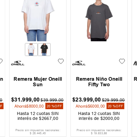
in
Remera Mujer Oneill
Remera Niño Oneill
R
Sun
Fifty Two
$
31
.
999
,
00
$
23
.
999
,
00
0
$
39
.
999
,
00
$
29
.
999
,
00
Ahorrá
$
8000
,
00
Ahorrá
$
6000
,
00
F
20 %
OFF
20 %
OFF
Hasta
12
cuotas SIN
Hasta
12
cuotas SIN
interés de
$
2667
,
00
interés de
$
2000
,
00
Precio sin impuestos nacionales:
Precio sin impuestos nacionales:
$
26
.
445
,
45
$
19
.
833
,
88