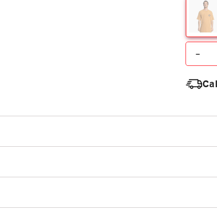
－
Cal