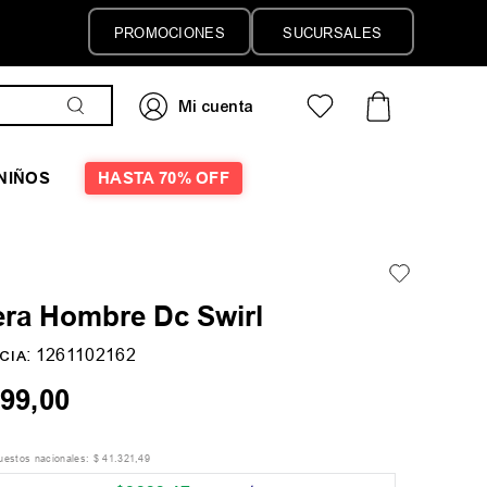
6 CUOTAS SIN INTERÉS
PROMOCIONES
SUCURSALES
NIÑOS
HASTA 70% OFF
ra Hombre Dc Swirl
:
1261102162
CIA
99
,
00
puestos nacionales:
$
41
.
321
,
49