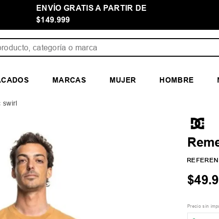
ENVÍO GRATIS A PARTIR DE
HASTA 
$149.999
ducto, categoría o marca
ACADOS
MARCAS
MUJER
HOMBRE
 swirl
Reme
REFEREN
$
49
.
9
Precio sin im