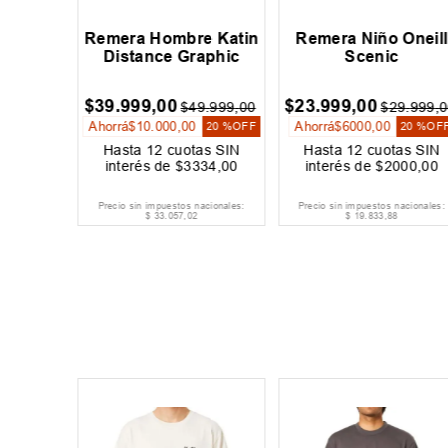
mbre
Remera Hombre Katin
Remera Niño Oneill
c Radi
Distance Graphic
Scenic
00
$
39
.
999
,
00
$
23
.
999
,
00
$
49
.
999
,
00
$
29
.
999
,
0
Ahorrá
$
10
.
000
,
00
Ahorrá
$
6000
,
00
20 %
OFF
20 %
OF
as SIN
Hasta
12
cuotas SIN
Hasta
12
cuotas SIN
159
,
00
interés de
$
3334
,
00
interés de
$
2000
,
00
acionales:
Precio sin impuestos nacionales:
Precio sin impuestos nacionales:
$
33
.
057
,
02
$
19
.
833
,
88