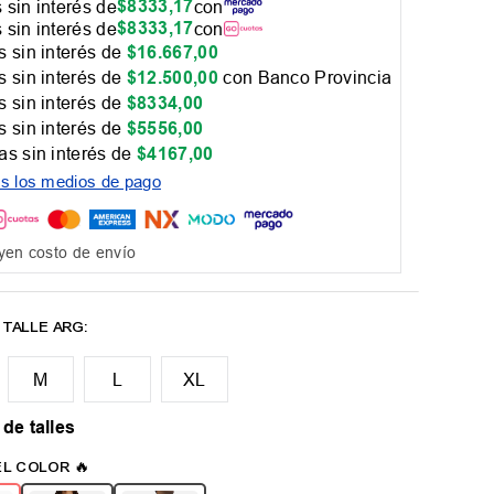
$
8333
,
17
 sin interés de
con
$
8333
,
17
 sin interés de
con
 sin interés de
$
16
.
667
,
00
 sin interés de
$
12
.
500
,
00
con Banco Provincia
 sin interés de
$
8334
,
00
 sin interés de
$
5556
,
00
as sin interés de
$
4167
,
00
os los medios de pago
yen costo de envío
M
L
XL
 de talles