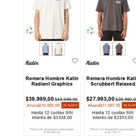
bre Dc
Remera Hombre Katin
Remera Hombre Kat
Radiant Graphics
Scrubbert Relaxed
$
39
.
999
,
00
$
27
.
993
,
00
9
.
999
,
00
$
49
.
999
,
00
$
39
.
990
,
0
Ahorrá
$
10
.
000
,
00
Ahorrá
$
11
.
997
,
00
20 %
OFF
20 %
OFF
30 %
OF
as SIN
Hasta
12
cuotas SIN
Hasta
12
cuotas SIN
667
,
00
interés de
$
3334
,
00
interés de
$
2333
,
00
acionales:
Precio sin impuestos nacionales:
Precio sin impuestos nacionales:
$
33
.
057
,
02
$
23
.
134
,
71