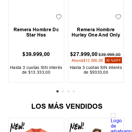
n
Remera Hombre Dc
Remera Hombre
Star Hss
Hurley One And Only
$
39
.
999
,
00
$
27
.
999
,
00
0
$
39
.
999
,
00
Ahorrá
$
12
.
000
,
00
F
30 %
OFF
és
Hasta
3
cuotas SIN interés
Hasta
3
cuotas SIN interés
H
de
$
13
.
333
,
00
de
$
9333
,
00
Precio sin impuestos nacionales:
Precio sin impuestos nacionales:
$
33
.
057
,
02
$
23
.
139
,
67