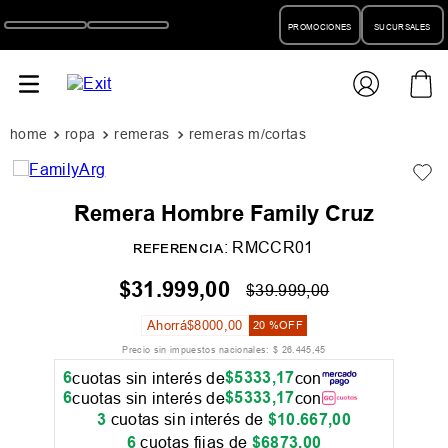
PROMOCIONES
SUCURSALES
ropa
remeras
remeras m/cortas
Remera Hombre Family Cruz
:
RMCCR01
REFERENCIA
$
31
.
999
,
00
$
39
.
999
,
00
Ahorrá
$
8000
,
00
20 %
OFF
Precio sin impuestos nacionales:
$
26
.
445
,
45
6
$
5333
,
17
cuotas sin interés de
con
6
$
5333
,
17
cuotas sin interés de
con
3
cuotas sin interés de
$
10
.
667
,
00
6
cuotas fijas de
$
6873
,
00