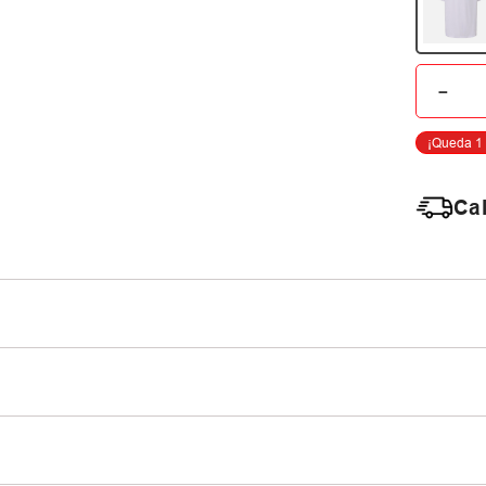
－
Cal