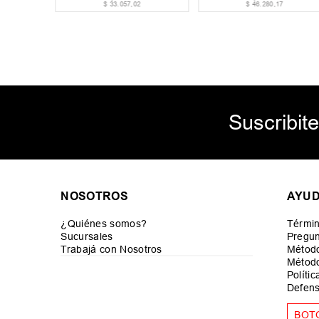
$
33
.
057
,
02
$
46
.
280
,
17
Suscribite
NOSOTROS
AYU
¿Quiénes somos?
Términ
Sucursales
Pregun
Trabajá con Nosotros
Métod
Método
Políti
Defens
BOT