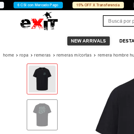
 CSI con Mercado Pago
15% OFF X Transferencia
Conocé C
Buscá por pro
NEW ARRIVALS
DEST
ropa
remeras
remeras m/cortas
remera hombre hur