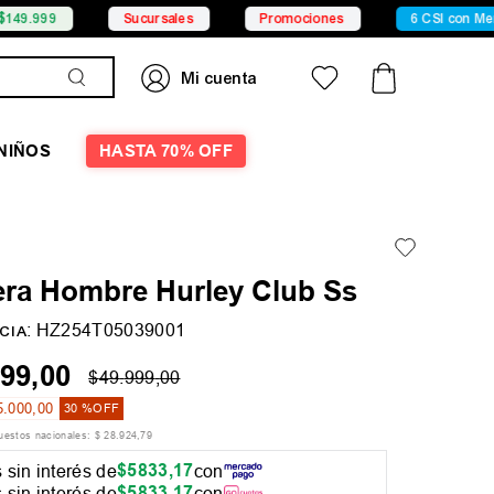
Sucursales
Promociones
6 CSI con Mercado Pago
NIÑOS
HASTA 70% OFF
ra Hombre Hurley Club Ss
:
HZ254T05039001
CIA
99
,
00
$
49
.
999
,
00
5
.
000
,
00
30 %
OFF
puestos nacionales:
$
28
.
924
,
79
$
5833
,
17
 sin interés de
con
$
5833
,
17
 sin interés de
con