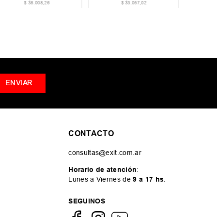
$
38
.
008
,
26
$
33
.
057
,
02
ENVIAR
CONTACTO
consultas@exit.com.ar
Horario de atención
:
Lunes a Viernes de
9 a 17 hs
.
SEGUINOS