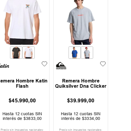
emera Hombre Katin
Remera Hombre
Rem
Flash
Quiksilver Dna Clicker
Quiks
$
45
.
990
,
00
$
39
.
999
,
00
$
Hasta
12
cuotas SIN
Hasta
12
cuotas SIN
Hast
interés de
$
3833
,
00
interés de
$
3334
,
00
inter
Precio sin impuestos nacionales:
Precio sin impuestos nacionales:
Precio si