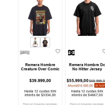
mbre
Remera Hombre
Remera Hombre D
eg Dot
Creature Over Comic
No Hitter Jersey
00
$
39
.
999
,
00
$
55
.
999
,
00
$
69
.
999
,
0
Ahorrá
$
14
.
000
,
00
20 %
O
as SIN
Hasta
12
cuotas SIN
Hasta
12
cuotas SIN
334
,
00
interés de
$
3334
,
00
interés de
$
4667
,
00
acionales:
Precio sin impuestos nacionales:
Precio sin impuestos nacionales: