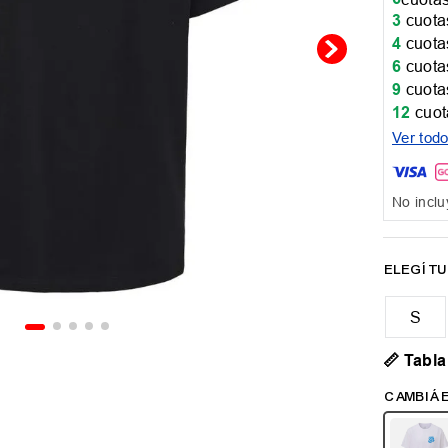
3
cuotas
4
cuotas
6
cuotas
9
cuotas
12
cuot
Ver tod
No inclu
📏 Tabla