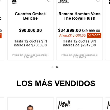
Guantes Ombak
Remera Hombre Vans
c
Beliche
The Royal Flush
$
90
.
000
,
00
$
34
.
999
,
00
0
$
49
.
999
,
00
Ahorrá
$
15
.
000
,
00
F
30 %
OFF
Hasta
12
cuotas SIN
Hasta
12
cuotas SIN
interés de
$
7500
,
00
interés de
$
2917
,
00
Precio sin impuestos nacionales:
Precio sin impuestos nacionales:
$
74
.
380
,
17
$
28
.
924
,
79
LOS MÁS VENDIDOS