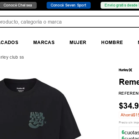
helsea
Conocé Seven Sport
Envío gratis desde $149.999
ducto, categoría o marca
ACADOS
MARCAS
MUJER
HOMBRE
ley club ss
Reme
REFEREN
$
34
.
9
Ahorrá
$
1
Precio sin im
6
cuotas
6
cuotas