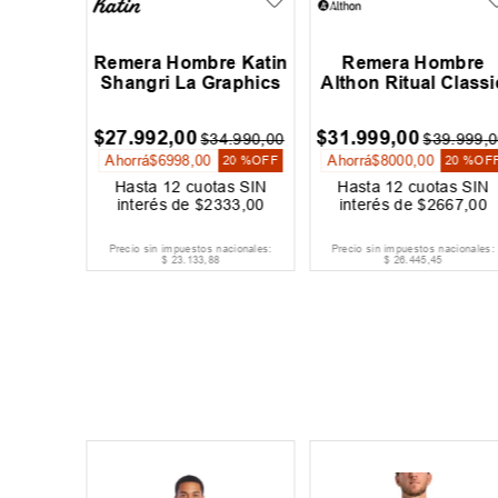
 Santa
Remera Hombre Katin
Remera Hombre
c Dot
Shangri La Graphics
Althon Ritual Classi
$
27
.
992
,
00
$
31
.
999
,
00
9
.
999
,
00
$
34
.
990
,
00
$
39
.
999
,
0
Ahorrá
$
6998
,
00
Ahorrá
$
8000
,
00
20 %
OFF
20 %
OFF
20 %
OF
as SIN
Hasta
12
cuotas SIN
Hasta
12
cuotas SIN
000
,
00
interés de
$
2333
,
00
interés de
$
2667
,
00
acionales:
Precio sin impuestos nacionales:
Precio sin impuestos nacionales:
$
23
.
133
,
88
$
26
.
445
,
45