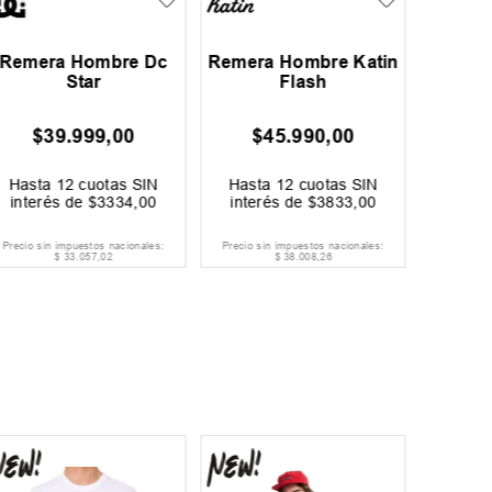
Remera Hombre Dc
Remera Hombre Katin
Rem
Star
Flash
Quiksil
$
39
.
999
,
00
$
45
.
990
,
00
$
Hasta
12
cuotas SIN
Hasta
12
cuotas SIN
Hast
interés de
$
3334
,
00
interés de
$
3833
,
00
inter
Precio sin impuestos nacionales:
Precio sin impuestos nacionales:
Precio si
$
33
.
057
,
02
$
38
.
008
,
26