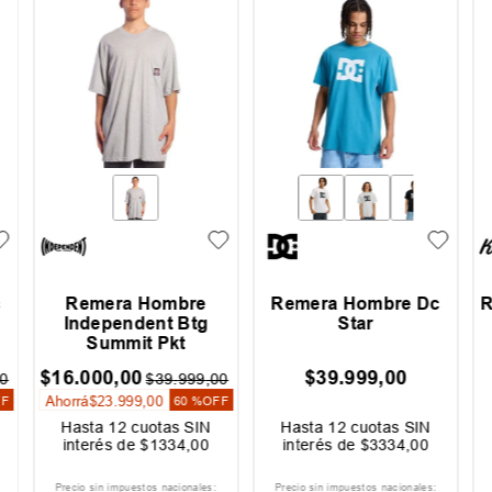
c
Remera Hombre
Remera Hombre Dc
R
Independent Btg
Star
Summit Pkt
$
16
.
000
,
00
$
39
.
999
,
00
0
$
39
.
999
,
00
Ahorrá
$
23
.
999
,
00
FF
60 %
OFF
Hasta
12
cuotas SIN
Hasta
12
cuotas SIN
interés de
$
1334
,
00
interés de
$
3334
,
00
Precio sin impuestos nacionales:
Precio sin impuestos nacionales: