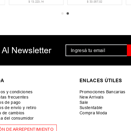
$
13
.
223
,
14
$
33
.
057
,
02
 Al Newsletter
DA
ENLACES ÚTILES
os y condiciones
Promociones Bancarias
tas frecuentes
New Arrivals
os de pago
Sale
s de envío y retiro
Sustentable
ca de cambios
Compra Moda
a del consumidor
ÓN DE ARREPENTIMIENTO