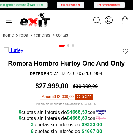
is desde $149.999
Sucursales
Promociones
6 CS
ropa
remeras
cortas
Remera Hombre Hurley One And Only
:
HZ233T05213T994
REFERENCIA
$
27
.
999
,
00
$
39
.
999
,
00
Ahorrá
$
12
.
000
,
00
30 %
OFF
Precio sin impuestos nacionales:
$
23
.
139
,
67
6
$
4666
,
50
cuotas sin interés de
con
6
$
4666
,
50
cuotas sin interés de
con
3
cuotas sin interés de
$
9333
,
00
6
cuotas sin interés de
$
4667
,
00