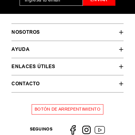
Remera Hombre Dc
Remera Hombre Rvca
Diehard
Currents
$
39
.
999
,
00
$
44
.
999
,
00
$
49
.
999
,
00
Ahorrá
$
10
.
000
,
00
20 %
OFF
Hasta
12
cuotas SIN
Hasta
12
cuotas SIN
interés de
$
3334
,
00
interés de
$
3750
,
00
LOS MÁS VENDIDOS