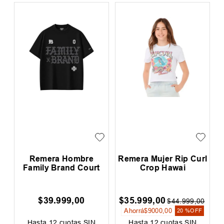
Remera Hombre
Remera Mujer Rip Curl
Family Brand Court
Crop Hawai
$
39
.
999
,
00
$
35
.
999
,
00
0
$
44
.
999
,
00
Ahorrá
$
9000
,
00
F
20 %
OFF