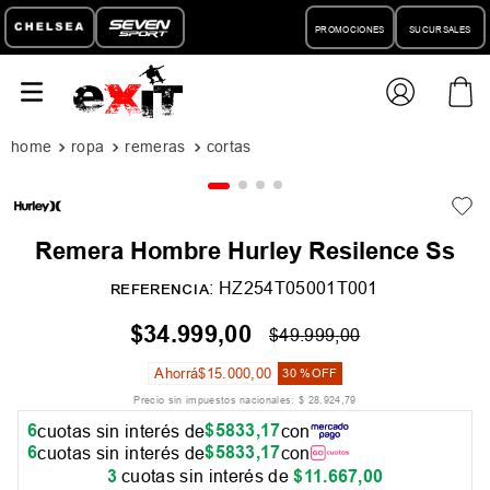
PROMOCIONES
SUCURSALES
ropa
remeras
remeras m/cortas
Remera Hombre Hurley Resilence Ss
:
HZ254T05001T001
REFERENCIA
$
34
.
999
,
00
$
49
.
999
,
00
Ahorrá
$
15
.
000
,
00
30 %
OFF
Precio sin impuestos nacionales:
$
28
.
924
,
79
6
$
5833
,
17
cuotas sin interés de
con
6
$
5833
,
17
cuotas sin interés de
con
3
cuotas sin interés de
$
11
.
667
,
00