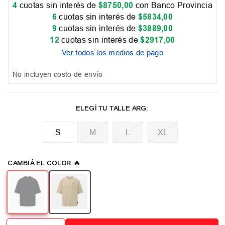
4
cuotas sin interés de
$
8750
,
00
con Banco Provincia
6
cuotas sin interés de
$
5834
,
00
9
cuotas sin interés de
$
3889
,
00
12
cuotas sin interés de
$
2917
,
00
Ver todos los medios de pago
No incluyen costo de envío
M
L
XL
📏 Tabla de talles