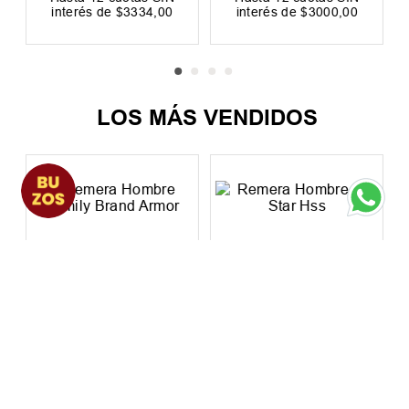
Hasta
12
cuotas SIN
Hasta
12
cuotas SIN
interés de
$
3334
,
00
interés de
$
3000
,
00
Precio sin impuestos nacionales:
Precio sin impuestos nacionales:
$
33
.
057
,
02
$
29
.
751
,
24
LOS MÁS VENDIDOS