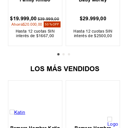
n
Remera Hombre
Remera Mujer Rip Curl
R
Family Kimbo
Baby Morley
$
19
.
999
,
00
$
29
.
999
,
00
0
$
39
.
999
,
00
Ahorrá
$
20
.
000
,
00
F
50 %
OFF
Hasta
12
cuotas SIN
Hasta
12
cuotas SIN
interés de
$
1667
,
00
interés de
$
2500
,
00
LOS MÁS VENDIDOS