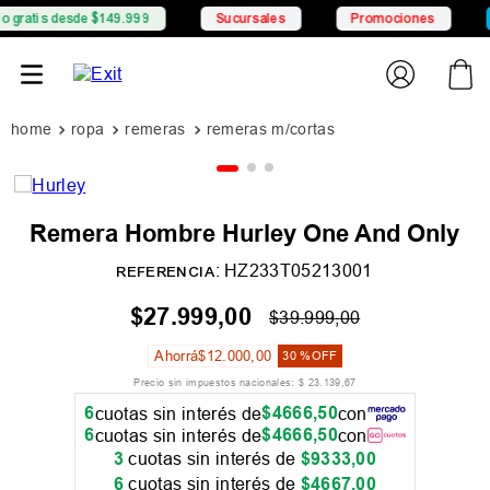
desde $149.999
Sucursales
Promociones
6 CSI c
ropa
remeras
remeras m/cortas
Remera Hombre Hurley One And Only
:
HZ233T05213001
REFERENCIA
$
27
.
999
,
00
$
39
.
999
,
00
Ahorrá
$
12
.
000
,
00
30 %
OFF
Precio sin impuestos nacionales:
$
23
.
139
,
67
6
$
4666
,
50
cuotas sin interés de
con
6
$
4666
,
50
cuotas sin interés de
con
3
cuotas sin interés de
$
9333
,
00
6
cuotas sin interés de
$
4667
,
00