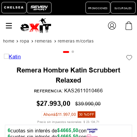
PROMOCIONES
SUCURSALES
ropa
remeras
remeras m/cortas
Remera Hombre Katin Scrubbert
Relaxed
:
KAS2611010466
REFERENCIA
$
27
.
993
,
00
$
39
.
990
,
00
Ahorrá
$
11
.
997
,
00
30 %
OFF
Precio sin impuestos nacionales:
$
23
.
134
,
71
6
$
4665
,
50
cuotas sin interés de
con
6
$
4665
,
50
cuotas sin interés de
con