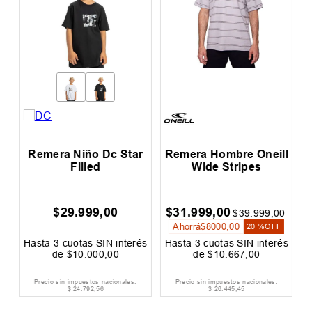
Remera Niño Dc Star
Remera Hombre Oneill
Filled
Wide Stripes
$
29
.
999
,
00
$
31
.
999
,
00
0
$
39
.
999
,
00
Ahorrá
$
8000
,
00
20 %
OFF
és
Hasta
3
cuotas SIN interés
Hasta
3
cuotas SIN interés
H
de
$
10
.
000
,
00
de
$
10
.
667
,
00
Precio sin impuestos nacionales:
Precio sin impuestos nacionales:
$
24
.
792
,
56
$
26
.
445
,
45