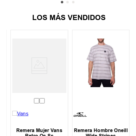
LOS MÁS VENDIDOS
r
Remera Mujer Vans
Remera Hombre Oneill
Retro Os Ss
Wide Stripes