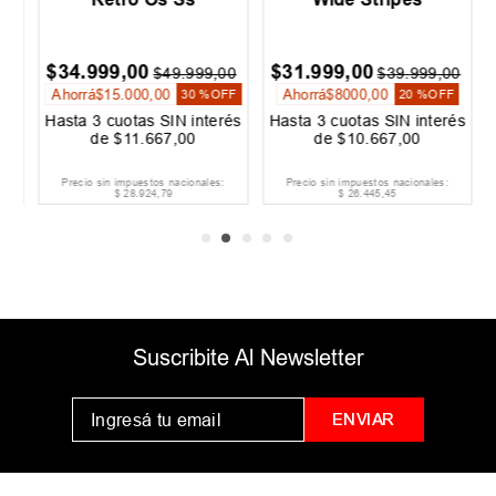
$
34
.
999
,
00
$
31
.
999
,
00
$
49
.
999
,
00
$
39
.
999
,
00
Ahorrá
$
15
.
000
,
00
Ahorrá
$
8000
,
00
30 %
OFF
20 %
OFF
és
Hasta
3
cuotas SIN interés
Hasta
3
cuotas SIN interés
H
de
$
11
.
667
,
00
de
$
10
.
667
,
00
Precio sin impuestos nacionales:
Precio sin impuestos nacionales:
$
28
.
924
,
79
$
26
.
445
,
45
Suscribite Al Newsletter
ENVIAR