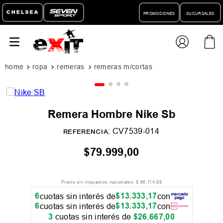
PROMOCIONES
SUCURSALES
ropa
remeras
remeras m/cortas
Remera Hombre Nike Sb
:
CV7539-014
REFERENCIA
$
79
.
999
,
00
Precio sin impuestos nacionales:
$
66
.
114
,
88
6
$
13
.
333
,
17
cuotas sin interés de
con
6
$
13
.
333
,
17
cuotas sin interés de
con
3
cuotas sin interés de
$
26
.
667
,
00