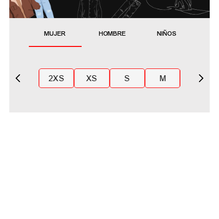
MUJER
HOMBRE
NIÑOS
2XS
XS
S
M