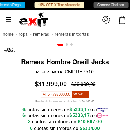
cado Pago
15% OFF X Transferencia
Conocé Chelsea
ropa
remeras
remeras m/cortas
Remera Hombre Oneill Jacks
:
OMI1RE7510
REFERENCIA
$
31
.
999
,
00
$
39
.
999
,
00
Ahorrá
$
8000
,
00
20 %
OFF
Precio sin impuestos nacionales:
$
26
.
445
,
45
6
$
5333
,
17
cuotas sin interés de
con
6
$
5333
,
17
cuotas sin interés de
con
3
cuotas sin interés de
$
10
.
667
,
00
6
cuotas sin interés de
$
5334
,
00