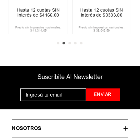
Hasta
12
cuotas SIN
Hasta
12
cuotas SIN
interés de
$
4166
,
00
interés de
$
3333
,
00
Precio sin impuestos nacionales:
Precio sin impuestos nacionales:
$
41
.
314
,
05
$
33
.
049
,
59
Suscribite Al Newsletter
ENVIAR
NOSOTROS