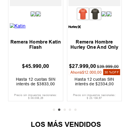
Remera Hombre Katin
Remera Hombre
R
Flash
Hurley One And Only
$
45
.
990
,
00
$
27
.
999
,
00
$
39
.
999
,
00
Ahorrá
$
12
.
000
,
00
30 %
OFF
Hasta
12
cuotas SIN
Hasta
12
cuotas SIN
interés de
$
3833
,
00
interés de
$
2334
,
00
Precio sin impuestos nacionales:
Precio sin impuestos nacionales:
$
38
.
008
,
26
$
23
.
139
,
67
LOS MÁS VENDIDOS