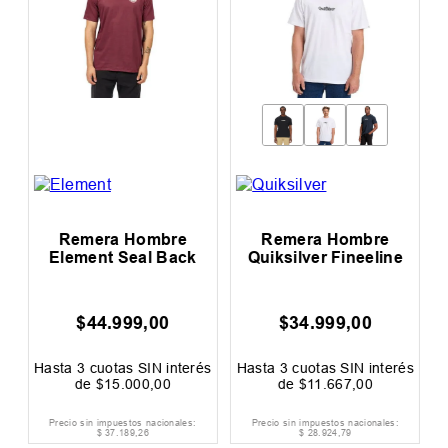
Remera Hombre
Remera Hombre
R
Element Seal Back
Quiksilver Fineeline
$
44
.
999
,
00
$
34
.
999
,
00
0
F
és
Hasta
3
cuotas SIN interés
Hasta
3
cuotas SIN interés
H
de
$
15
.
000
,
00
de
$
11
.
667
,
00
Precio sin impuestos nacionales:
Precio sin impuestos nacionales:
$
37
.
189
,
26
$
28
.
924
,
79