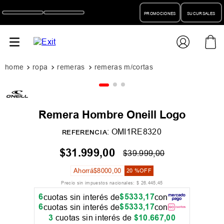
PROMOCIONES
SUCURSALES
ropa
remeras
remeras m/cortas
Remera Hombre Oneill Logo
:
OMI1RE8320
REFERENCIA
$
31
.
999
,
00
$
39
.
999
,
00
Ahorrá
$
8000
,
00
20 %
OFF
Precio sin impuestos nacionales:
$
26
.
445
,
45
6
$
5333
,
17
cuotas sin interés de
con
6
$
5333
,
17
cuotas sin interés de
con
3
cuotas sin interés de
$
10
.
667
,
00