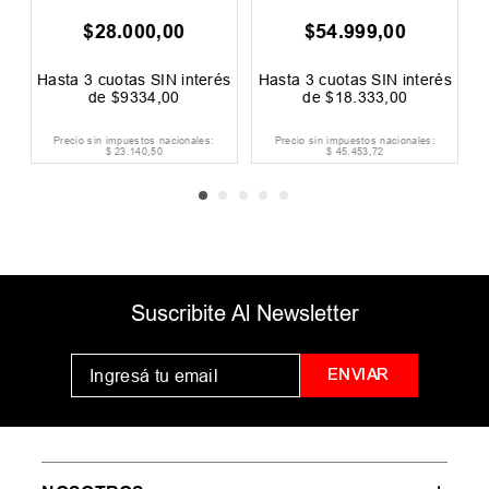
$
28
.
000
,
00
$
54
.
999
,
00
0
F
és
Hasta
3
cuotas SIN interés
Hasta
3
cuotas SIN interés
H
de
$
9334
,
00
de
$
18
.
333
,
00
Precio sin impuestos nacionales:
Precio sin impuestos nacionales:
$
23
.
140
,
50
$
45
.
453
,
72
Suscribite Al Newsletter
ENVIAR