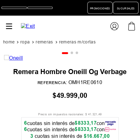
PROMOCIONES
SUCURSALES
ropa
remeras
remeras m/cortas
Remera Hombre Oneill Og Verbage
:
OMH1RE0610
REFERENCIA
$
49
.
999
,
00
Precio sin impuestos nacionales:
$
41
.
321
,
49
6
$
8333
,
17
cuotas sin interés de
con
6
$
8333
,
17
cuotas sin interés de
con
3
cuotas sin interés de
$
16
.
667
,
00