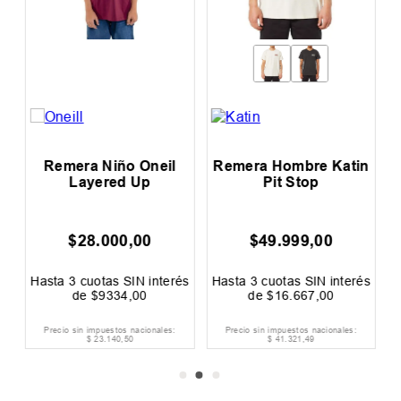
s
Remera Niño Oneil
Remera Hombre Katin
Layered Up
Pit Stop
$
28
.
000
,
00
$
49
.
999
,
00
és
Hasta
3
cuotas SIN interés
Hasta
3
cuotas SIN interés
H
de
$
9334
,
00
de
$
16
.
667
,
00
Precio sin impuestos nacionales:
Precio sin impuestos nacionales:
$
23
.
140
,
50
$
41
.
321
,
49