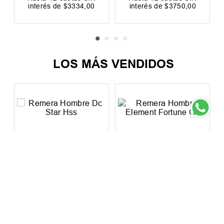
Hasta
12
cuotas SIN
Hasta
12
cuotas SIN
interés de
$
3334
,
00
interés de
$
3750
,
00
Precio sin impuestos nacionales:
Precio sin impuestos nacionales:
$
33
.
057
,
02
$
37
.
189
,
26
LOS MÁS VENDIDOS