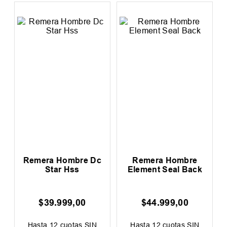
n
Remera Hombre Dc
Remera Hombre
Star Hss
Element Seal Back
$
39
.
999
,
00
$
44
.
999
,
00
0
F