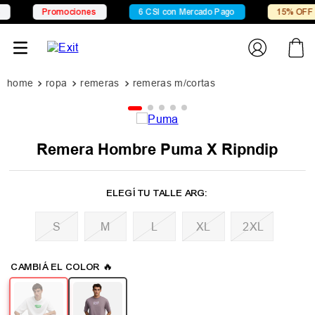
Promociones
6 CSI con Mercado Pago
15% OFF X Trans
ropa
remeras
remeras m/cortas
Remera Hombre Puma X Ripndip
M
L
XL
2XL