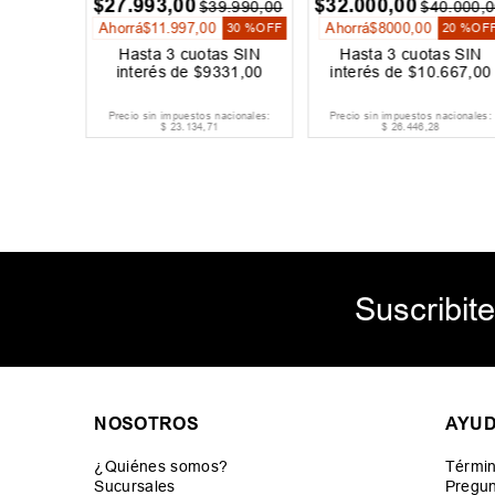
$
27
.
993
,
00
$
32
.
000
,
00
9
.
999
,
00
$
39
.
990
,
00
$
40
.
000
,
0
Ahorrá
$
11
.
997
,
00
Ahorrá
$
8000
,
00
20 %
OFF
30 %
OFF
20 %
OF
s SIN
Hasta
3
cuotas SIN
Hasta
3
cuotas SIN
333
,
00
interés de
$
9331
,
00
interés de
$
10
.
667
,
00
acionales:
Precio sin impuestos nacionales:
Precio sin impuestos nacionales:
$
23
.
134
,
71
$
26
.
446
,
28
Suscribite
NOSOTROS
AYU
¿Quiénes somos?
Términ
Sucursales
Pregun