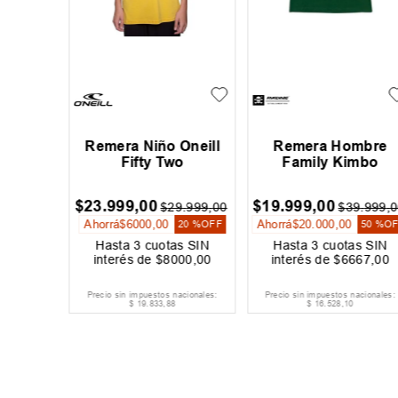
Oneill
Remera Niño Oneill
Remera Hombre
m
Fifty Two
Family Kimbo
$
23
.
999
,
00
$
19
.
999
,
00
9
.
999
,
00
$
29
.
999
,
00
$
39
.
999
,
0
Ahorrá
$
6000
,
00
Ahorrá
$
20
.
000
,
00
20 %
OFF
20 %
OFF
50 %
O
s SIN
Hasta
3
cuotas SIN
Hasta
3
cuotas SIN
000
,
00
interés de
$
8000
,
00
interés de
$
6667
,
00
acionales:
Precio sin impuestos nacionales:
Precio sin impuestos nacionales:
$
19
.
833
,
88
$
16
.
528
,
10