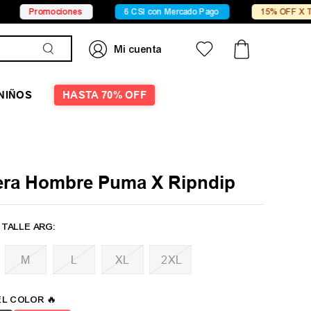
omociones
6 CSI con Mercado Pago
15% OFF X Transferen
NIÑOS
HASTA 70% OFF
ra Hombre Puma X Ripndip
M
L
XL
2XL