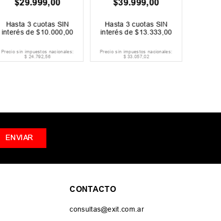
$
29
.
999
,
00
$
39
.
999
,
00
$
27
.
99
Ahorrá
$
Hasta
3
cuotas SIN
Hasta
3
cuotas SIN
Hast
interés de
$
10
.
000
,
00
interés de
$
13
.
333
,
00
inter
Precio sin impuestos nacionales:
Precio sin impuestos nacionales:
Precio si
$
24
.
792
,
56
$
33
.
057
,
02
ENVIAR
CONTACTO
consultas@exit.com.ar