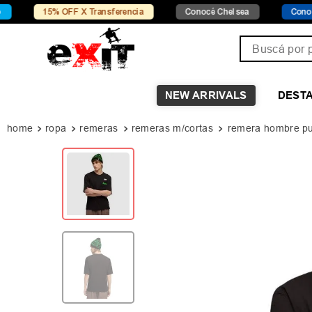
15% OFF X Transferencia
Conocé Chelsea
Conocé Seven 
Buscá por pro
NEW ARRIVALS
DEST
ropa
remeras
remeras m/cortas
remera hombre pu