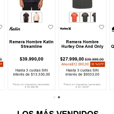
Remera Hombre Katin
Remera Hombre
Streamline
Hurley One And Only
Q
$
39
.
990
,
00
$
27
.
999
,
00
0
$
39
.
999
,
00
Ahorrá
$
12
.
000
,
00
FF
30 %
OFF
Hasta
3
cuotas SIN
Hasta
3
cuotas SIN
interés de
$
13
.
330
,
00
interés de
$
9333
,
00
Precio sin impuestos nacionales:
Precio sin impuestos nacionales:
$
33
.
049
,
59
$
23
.
139
,
67
LOS MÁS VENDIDOS