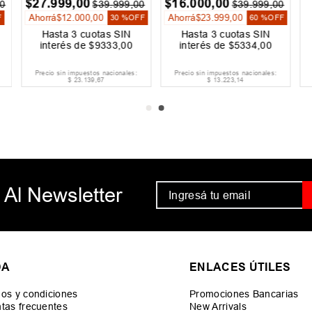
$
27
.
999
,
00
$
16
.
000
,
00
0
$
39
.
999
,
00
$
39
.
999
,
00
Ahorrá
$
12
.
000
,
00
Ahorrá
$
23
.
999
,
00
F
30 %
OFF
60 %
OFF
Hasta
3
cuotas SIN
Hasta
3
cuotas SIN
interés de
$
9333
,
00
interés de
$
5334
,
00
Precio sin impuestos nacionales:
Precio sin impuestos nacionales:
$
23
.
139
,
67
$
13
.
223
,
14
 Al Newsletter
DA
ENLACES ÚTILES
os y condiciones
Promociones Bancarias
tas frecuentes
New Arrivals