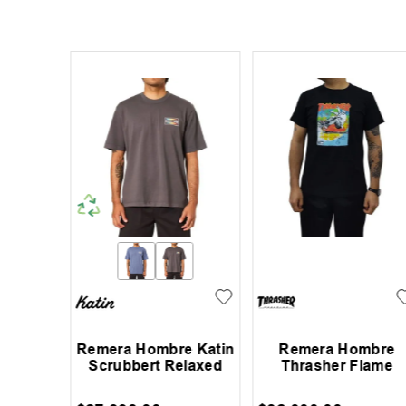
e Katin
Remera Hombre Katin
Remera Hombre
aphic
Scrubbert Relaxed
Thrasher Flame