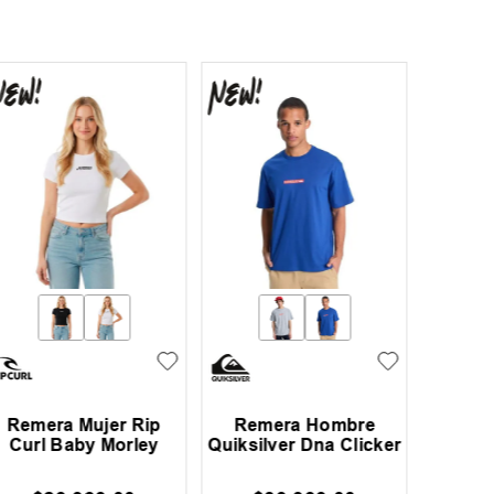
Remera Mujer Rip
Remera Hombre
Re
Curl Baby Morley
Quiksilver Dna Clicker
Billab