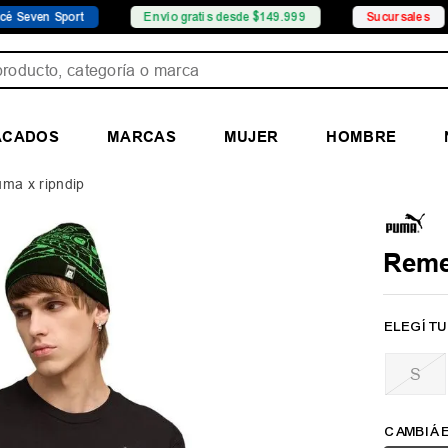
Sport
Envío gratis desde $149.999
Sucursales
Pr
ducto, categoría o marca
ACADOS
MARCAS
MUJER
HOMBRE
ma x ripndip
Reme