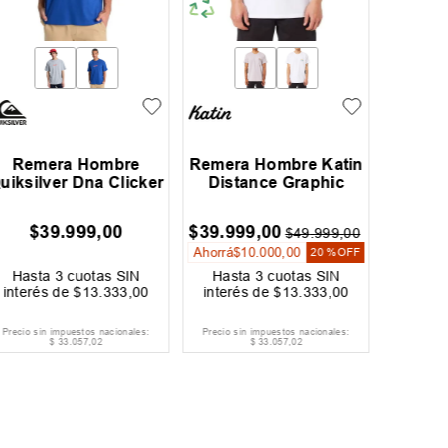
Remera Hombre
Remera Hombre Katin
Remer
uiksilver Dna Clicker
Distance Graphic
$
39
.
999
,
00
$
39
.
999
,
00
$
23
.
99
$
49
.
999
,
00
Ahorrá
$
10
.
000
,
00
Ahorrá
$
20 %
OFF
Hasta
3
cuotas SIN
Hasta
3
cuotas SIN
Hast
interés de
$
13
.
333
,
00
interés de
$
13
.
333
,
00
inter
Precio sin impuestos nacionales:
Precio sin impuestos nacionales:
Precio si
$
33
.
057
,
02
$
33
.
057
,
02