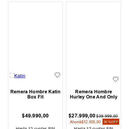
Remera Hombre Katin
Remera Hombre
Box Fit
Hurley One And Only
$
49
.
990
,
00
$
27
.
999
,
00
$
39
.
999
,
00
Ahorrá
$
12
.
000
,
00
30 %
OFF