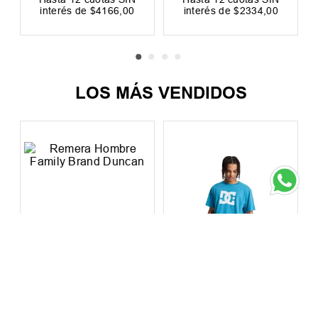
Hasta
12
cuotas SIN
Hasta
12
cuotas SIN
interés de
$
4166
,
00
interés de
$
2334
,
00
Precio sin impuestos nacionales:
Precio sin impuestos nacionales:
$
41
.
314
,
05
$
23
.
139
,
67
LOS MÁS VENDIDOS