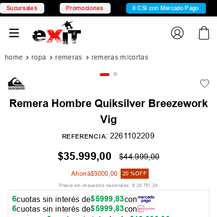
rsales
Promociones
6 CSI con Mercado Pago
15
ropa
remeras
remeras m/cortas
Remera Hombre Quiksilver Breezework
Vig
:
2261102209
REFERENCIA
$
35
.
999
,
00
$
44
.
999
,
00
Ahorrá
$
9000
,
00
20 %
OFF
Precio sin impuestos nacionales:
$
29
.
751
,
24
6
$
5999
,
83
cuotas sin interés de
con
6
$
5999
,
83
cuotas sin interés de
con