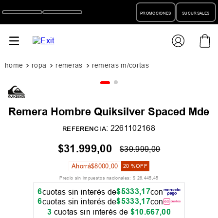
PROMOCIONES
SUCURSALES
ropa
remeras
remeras m/cortas
Remera Hombre Quiksilver Spaced Mde
:
2261102168
REFERENCIA
$
31
.
999
,
00
$
39
.
999
,
00
Ahorrá
$
8000
,
00
20 %
OFF
Precio sin impuestos nacionales:
$
26
.
445
,
45
6
$
5333
,
17
cuotas sin interés de
con
6
$
5333
,
17
cuotas sin interés de
con
3
cuotas sin interés de
$
10
.
667
,
00