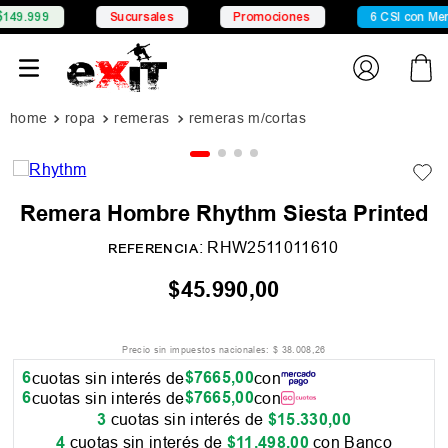
Sucursales
Promociones
6 CSI con Mercado Pago
ropa
remeras
remeras m/cortas
Remera Hombre Rhythm Siesta Printed
:
RHW2511011610
REFERENCIA
$
45
.
990
,
00
Precio sin impuestos nacionales:
$
38
.
008
,
26
6
$
7665
,
00
cuotas sin interés de
con
6
$
7665
,
00
cuotas sin interés de
con
3
cuotas sin interés de
$
15
.
330
,
00
4
cuotas sin interés de
$
11
.
498
,
00
con Banco