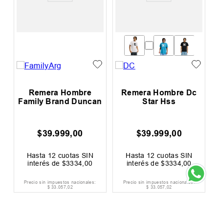
s
Remera Hombre
Remera Hombre Dc
Family Brand Duncan
Star Hss
$
39
.
999
,
00
$
39
.
999
,
00
Hasta
12
cuotas SIN
Hasta
12
cuotas SIN
interés de
$
3334
,
00
interés de
$
3334
,
00
Precio sin impuestos nacionales:
Precio sin impuestos nacionales:
$
33
.
057
,
02
$
33
.
057
,
02