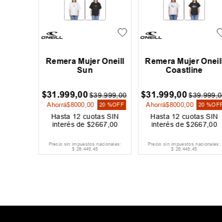
r Rip
Remera Mujer Oneill
Remera Mujer Oneil
 Dreams
Sun
Coastline
00
$
31
.
999
,
00
$
31
.
999
,
00
$
39
.
999
,
00
$
39
.
999
,
0
Ahorrá
$
8000
,
00
Ahorrá
$
8000
,
00
20 %
OFF
20 %
OF
as SIN
Hasta
12
cuotas SIN
Hasta
12
cuotas SIN
167
,
00
interés de
$
2667
,
00
interés de
$
2667
,
00
acionales:
Precio sin impuestos nacionales:
Precio sin impuestos nacionales:
$
26
.
445
,
45
$
26
.
445
,
45