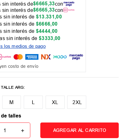
$
6665
,
33
 sin interés de
con
$
6665
,
33
 sin interés de
con
 sin interés de
$
13
.
331
,
00
 sin interés de
$
6666
,
00
 sin interés de
$
4444
,
00
as sin interés de
$
3333
,
00
os los medios de pago
yen costo de envío
M
L
XL
2XL
 de talles
＋
AGREGAR AL CARRITO