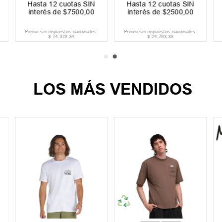
Hasta
12
cuotas SIN
Hasta
12
cuotas SIN
interés de
$
7500
,
00
interés de
$
2500
,
00
Precio sin impuestos nacionales:
Precio sin impuestos nacionales:
$
74
.
379
,
34
$
24
.
793
,
39
LOS MÁS VENDIDOS