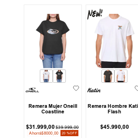
mbre
Remera Mujer Oneill
Remera Hombre Kat
 Realm
Coastline
Flash
$
31
.
999
,
00
$
45
.
990
,
00
9
.
990
,
00
$
39
.
999
,
00
Ahorrá
$
8000
,
00
20 %
OFF
20 %
OFF