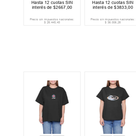
as SIN
Hasta
12
cuotas SIN
Hasta
12
cuotas SIN
333
,
00
interés de
$
2667
,
00
interés de
$
3833
,
00
acionales:
Precio sin impuestos nacionales:
Precio sin impuestos nacionales:
$
26
.
445
,
45
$
38
.
008
,
26