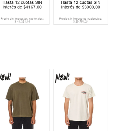
Hasta
12
cuotas SIN
Hasta
12
cuotas SIN
Hast
interés de
$
4167
,
00
interés de
$
3000
,
00
inter
Precio sin impuestos nacionales:
Precio sin impuestos nacionales:
Precio si
$
41
.
321
,
49
$
29
.
751
,
24