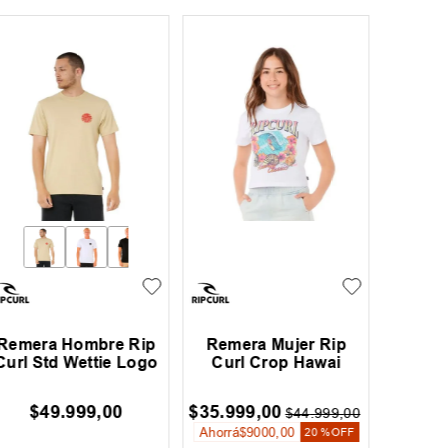
Remera Hombre Rip
Remera Mujer Rip
Rem
Curl Std Wettie Logo
Curl Crop Hawai
Rhyth
$
49
.
999
,
00
$
35
.
999
,
00
$
39
.
99
$
44
.
999
,
00
Ahorrá
$
9000
,
00
Ahorrá
$
20 %
OFF