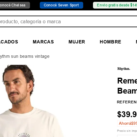
lsea
Conocé Seven Sport
Envío gratis desde $149.999
ducto, categoría o marca
ACADOS
MARCAS
MUJER
HOMBRE
ythm sun beams vintage
Reme
Beam
REFEREN
$
39
.
9
Ahorrá
$
9
Precio sin im