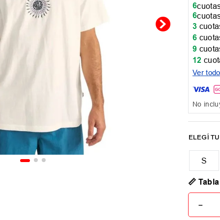
6
cuotas
6
cuotas
3
cuotas
6
cuotas
9
cuotas
12
cuot
Ver tod
No inclu
📏 Tabla
－