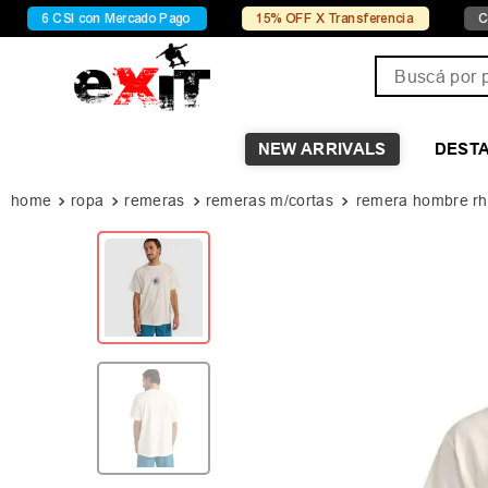
SI con Mercado Pago
15% OFF X Transferencia
Conocé Che
Buscá por pro
NEW ARRIVALS
DEST
ropa
remeras
remeras m/cortas
remera hombre rh