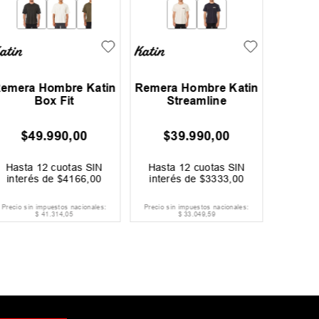
emera Hombre Katin
Remera Hombre Katin
Rem
Box Fit
Streamline
Quik
$
49
.
990
,
00
$
39
.
990
,
00
$
Hasta
12
cuotas SIN
Hasta
12
cuotas SIN
Hast
interés de
$
4166
,
00
interés de
$
3333
,
00
inter
Precio sin impuestos nacionales:
Precio sin impuestos nacionales:
Precio si
$
41
.
314
,
05
$
33
.
049
,
59