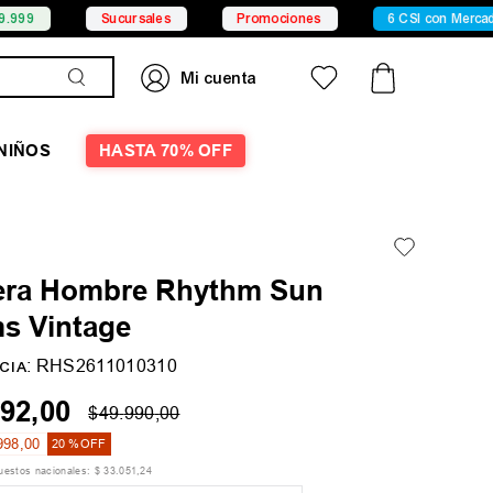
Sucursales
Promociones
6 CSI con Mercado Pago
NIÑOS
HASTA 70% OFF
ra Hombre Rhythm Sun
s Vintage
:
RHS2611010310
CIA
92
,
00
$
49
.
990
,
00
998
,
00
20 %
OFF
puestos nacionales:
$
33
.
051
,
24