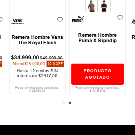
Remera Hombre
l
Remera Hombre Vans
R
Puma X Ripndip
The Royal Flush
$
34
.
999
,
00
0
$
49
.
999
,
00
Ahorrá
$
15
.
000
,
00
F
30 %
OFF
PRODUCTO
Hasta
12
cuotas SIN
interés de
$
2917
,
00
AGOTADO
Precio sin impuestos nacionales:
Precio sin impuestos nacionales:
$
28
.
924
,
79
$
49
.
585
,
95