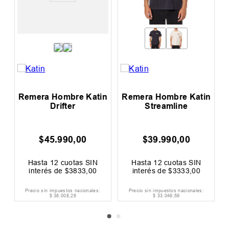
 Hombre Katin
Remera Hombre
Remera Niñ
treamline
Hurley One And Only
Fifty 
39
.
990
,
00
$
27
.
999
,
00
$
23
.
999
,
00
$
39
.
999
,
00
Ahorrá
$
12
.
000
,
00
Ahorrá
$
6000
,
0
30 %
OFF
a
12
cuotas SIN
Hasta
12
cuotas SIN
Hasta
12
cu
és de
$
3333
,
00
interés de
$
2334
,
00
interés de
$
n impuestos nacionales:
Precio sin impuestos nacionales:
Precio sin impuest
$
33
.
049
,
59
$
23
.
139
,
67
$
19
.
833