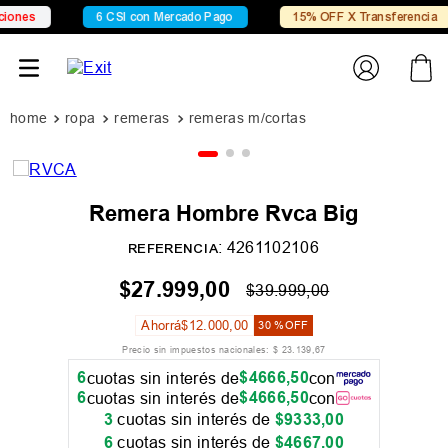
es
6 CSI con Mercado Pago
15% OFF X Transferencia
ropa
remeras
remeras m/cortas
Remera Hombre Rvca Big
:
4261102106
REFERENCIA
$
27
.
999
,
00
$
39
.
999
,
00
Ahorrá
$
12
.
000
,
00
30 %
OFF
Precio sin impuestos nacionales:
$
23
.
139
,
67
6
$
4666
,
50
cuotas sin interés de
con
6
$
4666
,
50
cuotas sin interés de
con
3
cuotas sin interés de
$
9333
,
00
6
cuotas sin interés de
$
4667
,
00