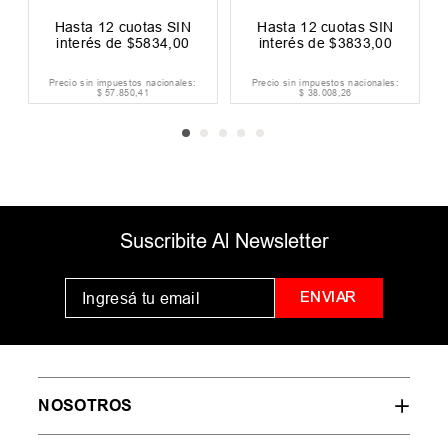
Ahorrá
$
12
.
000
,
00
30 %
OFF
a
12
cuotas SIN
Hasta
12
cuotas SIN
Hasta
12
cu
és de
$
3833
,
00
interés de
$
2334
,
00
interés de
$
n impuestos nacionales:
Precio sin impuestos nacionales:
Precio sin impuest
$
38
.
008
,
26
$
23
.
139
,
67
$
24
.
792
Suscribite Al Newsletter
ENVIAR
NOSOTROS