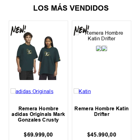
LOS MÁS VENDIDOS
 Hombre Katin
Remera Hombre
Remera Niñ
Drifter
Hurley One And Only
Fill
45
.
990
,
00
$
27
.
999
,
00
$
29
.
99
$
39
.
999
,
00