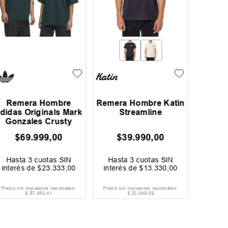
Remera Hombre
Remera Hombre Katin
Remera
didas Originals Mark
Streamline
Gonzales Crusty
$
69
.
999
,
00
$
39
.
990
,
00
$
Hasta
3
cuotas SIN
Hasta
3
cuotas SIN
Hast
interés de
$
23
.
333
,
00
interés de
$
13
.
330
,
00
interé
Precio sin impuestos nacionales:
Precio sin impuestos nacionales:
Precio si
$
57
.
850
,
41
$
33
.
049
,
59