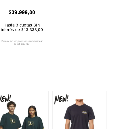
$
39
.
999
,
00
Hasta
3
cuotas SIN
interés de
$
13
.
333
,
00
Precio sin impuestos nacionales:
$
33
.
057
,
02