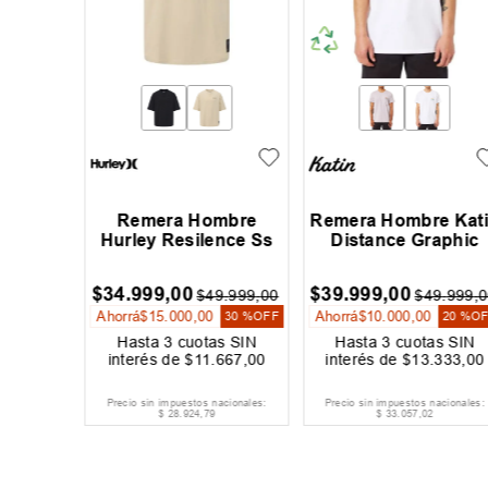
mbre
Remera Hombre
Remera Hombre Kat
Bear Ss
Hurley Resilence Ss
Distance Graphic
$
34
.
999
,
00
$
39
.
999
,
00
9
.
999
,
00
$
49
.
999
,
00
$
49
.
999
,
0
Ahorrá
$
15
.
000
,
00
Ahorrá
$
10
.
000
,
00
30 %
OFF
30 %
OFF
20 %
O
s SIN
Hasta
3
cuotas SIN
Hasta
3
cuotas SIN
333
,
00
interés de
$
11
.
667
,
00
interés de
$
13
.
333
,
00
acionales:
Precio sin impuestos nacionales:
Precio sin impuestos nacionales:
$
28
.
924
,
79
$
33
.
057
,
02