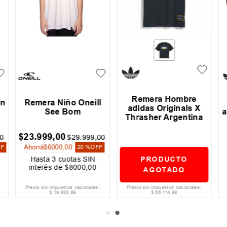
Remera Hombre
in
Remera Niño Oneill
adidas Originals X
See Bom
a
Thrasher Argentina
$
23
.
999
,
00
0
$
29
.
999
,
00
Ahorrá
$
6000
,
00
FF
20 %
OFF
PRODUCTO
Hasta
3
cuotas SIN
interés de
$
8000
,
00
AGOTADO
Precio sin impuestos nacionales:
Precio sin impuestos nacionales:
$
19
.
833
,
88
$
66
.
114
,
88