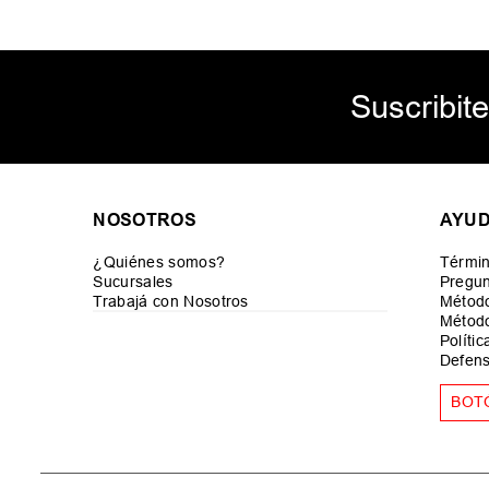
Suscribite
NOSOTROS
AYU
¿Quiénes somos?
Términ
Sucursales
Pregun
Trabajá con Nosotros
Métod
Método
Políti
Defens
BOT