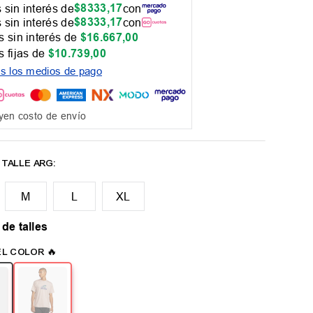
$
8333
,
17
 sin interés de
con
$
8333
,
17
 sin interés de
con
 sin interés de
$
16
.
667
,
00
 fijas de
$
10
.
739
,
00
os los medios de pago
yen costo de envío
M
L
XL
 de talles