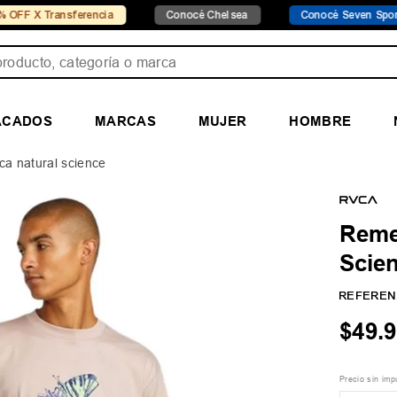
ansferencia
Conocé Chelsea
Conocé Seven Sport
ducto, categoría o marca
ACADOS
MARCAS
MUJER
HOMBRE
a natural science
Reme
Scie
REFEREN
$
49
.
9
Precio sin im