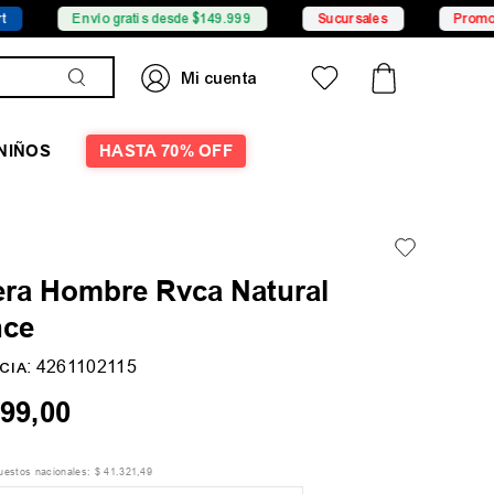
Envío gratis desde $149.999
Sucursales
Promociones
NIÑOS
HASTA 70% OFF
ra Hombre Rvca Natural
nce
:
4261102115
CIA
99
,
00
puestos nacionales:
$
41
.
321
,
49