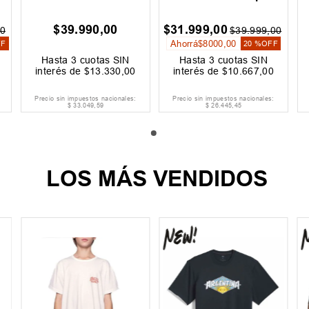
$
39
.
990
,
00
$
31
.
999
,
00
0
$
39
.
999
,
00
Ahorrá
$
8000
,
00
FF
20 %
OFF
Hasta
3
cuotas SIN
Hasta
3
cuotas SIN
interés de
$
13
.
330
,
00
interés de
$
10
.
667
,
00
Precio sin impuestos nacionales:
Precio sin impuestos nacionales:
$
33
.
049
,
59
$
26
.
445
,
45
LOS MÁS VENDIDOS