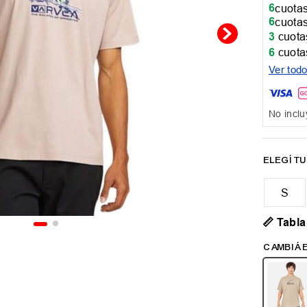
6
cuotas
6
cuotas
3
cuotas
6
cuotas
Ver tod
No inclu
📏 Tabla