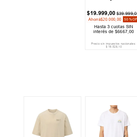
$
19
.
999
,
00
$
39
.
999
,
0
Ahorrá
$
20
.
000
,
00
50 %
O
Hasta
3
cuotas SIN
interés de
$
6667
,
00
Precio sin impuestos nacionales:
$
16
.
528
,
10