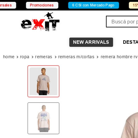
Promociones
6 CSI con Mercado Pago
15% OFF X Tr
Buscá por pro
NEW ARRIVALS
DEST
ropa
remeras
remeras m/cortas
remera hombre rvc