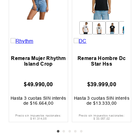
Remera Mujer Rhythm
Remera Hombre Dc
R
Island Crop
Star Hss
$
49
.
990
,
00
$
39
.
999
,
00
s
Hasta
3
cuotas SIN interés
Hasta
3
cuotas SIN interés
H
de
$
16
.
664
,
00
de
$
13
.
333
,
00
Precio sin impuestos nacionales:
Precio sin impuestos nacionales:
$
41
.
314
,
05
$
33
.
057
,
02