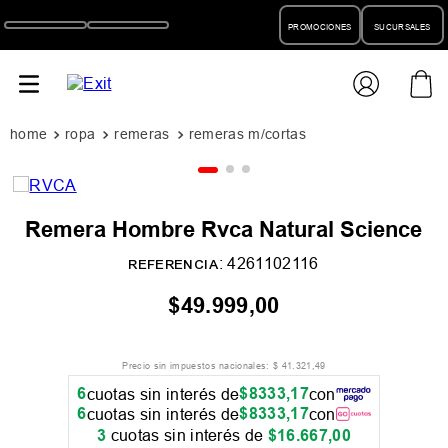
PROMOCIONES
SUCURSALES
ropa
remeras
remeras m/cortas
Remera Hombre Rvca Natural Science
:
4261102116
REFERENCIA
$
49
.
999
,
00
Precio sin impuestos nacionales:
$
41
.
321
,
49
6
$
8333
,
17
cuotas sin interés de
con
6
$
8333
,
17
cuotas sin interés de
con
3
cuotas sin interés de
$
16
.
667
,
00