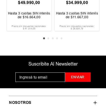
$
49
.
990
,
00
$
34
.
999
,
00
0
F
és
Hasta
3
cuotas SIN interés
Hasta
3
cuotas SIN interés
H
de
$
16
.
664
,
00
de
$
11
.
667
,
00
Precio sin impuestos nacionales:
Precio sin impuestos nacionales:
$
41
.
314
,
05
$
28
.
924
,
79
Suscribite Al Newsletter
ENVIAR
NOSOTROS