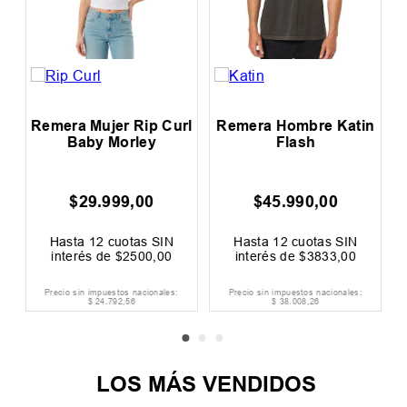
Remera Mujer Rip Curl
Remera Hombre Katin
Baby Morley
Flash
$
29
.
999
,
00
$
45
.
990
,
00
Hasta
12
cuotas SIN
Hasta
12
cuotas SIN
interés de
$
2500
,
00
interés de
$
3833
,
00
Precio sin impuestos nacionales:
Precio sin impuestos nacionales:
$
24
.
792
,
56
$
38
.
008
,
26