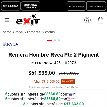
PROMOCIONES
SUCURSALES
ropa
remeras
remeras m/cortas
Remera Hombre Rvca Ptc 2 Pigment
:
4261102073
REFERENCIA
$
51
.
999
,
00
$
64
.
999
,
00
Ahorrá
$
13
.
000
,
00
20 %
OFF
Precio sin impuestos nacionales:
$
42
.
974
,
38
6
$
8666
,
50
cuotas sin interés de
con
6
$
8666
,
50
cuotas sin interés de
con
3
cuotas sin interés de
$
17
.
333
,
00