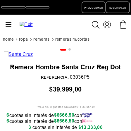
PROMOCIONES
SUCURSALES
ropa
remeras
remeras m/cortas
Remera Hombre Santa Cruz Reg Dot
:
03036P5
REFERENCIA
$
39
.
999
,
00
Precio sin impuestos nacionales:
$
33
.
057
,
02
6
$
6666
,
50
cuotas sin interés de
con
6
$
6666
,
50
cuotas sin interés de
con
3
cuotas sin interés de
$
13
.
333
,
00