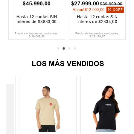
$
45
.
990
,
00
$
27
.
999
,
00
$
39
.
999
,
00
Ahorrá
$
12
.
000
,
00
30 %
OFF
Hasta
12
cuotas SIN
Hasta
12
cuotas SIN
interés de
$
3833
,
00
interés de
$
2334
,
00
Precio sin impuestos nacionales:
Precio sin impuestos nacionales:
$
38
.
008
,
26
$
23
.
139
,
67
LOS MÁS VENDIDOS