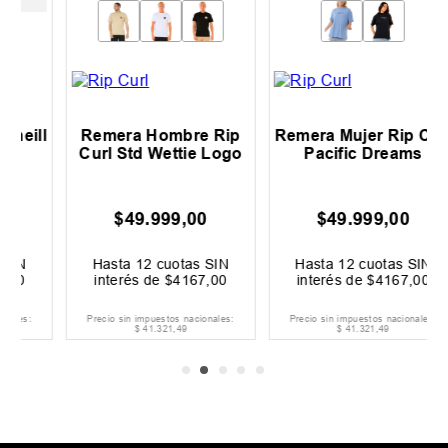
l
Remera Hombre Rip
Remera Mujer Rip Curl
Curl Std Wettie Logo
Pacific Dreams
$
49
.
999
,
00
$
49
.
999
,
00
Hasta
12
cuotas SIN
Hasta
12
cuotas SIN
interés de
$
4167
,
00
interés de
$
4167
,
00
Precio sin impuestos nacionales:
Precio sin impuestos nacionales:
$
41
.
321
,
49
$
41
.
321
,
49