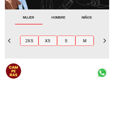
MUJER
HOMBRE
NIÑOS
2XS
XS
S
M