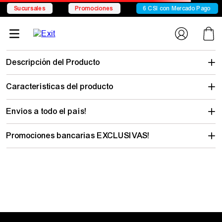
Conocé Chelsea
Conocé Seven Sport
Envío gratis desde
remera-
hombre-vans-determined-ss-action-sport-vn000peyyb2casa
No encontramos lo que buscabas…
pero hay mucho para descubrir
Elegí tu talle y mirá todo lo que tenemos con tu estilo