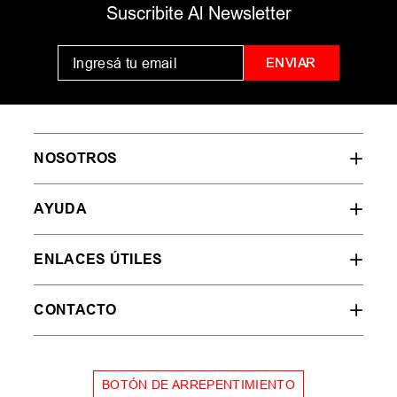
MUJER
HOMBRE
NIÑOS
35
36
37
38