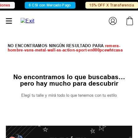
ones
6 CSI con Mercado Pago
15% OFF X Transferencia
remera-
hombre-vans-metal-wall-ss-action-sport-vn000pcewhtcasa
No encontramos lo que buscabas…
pero hay mucho para descubrir
Elegí tu talle y mirá todo lo que tenemos con tu estilo