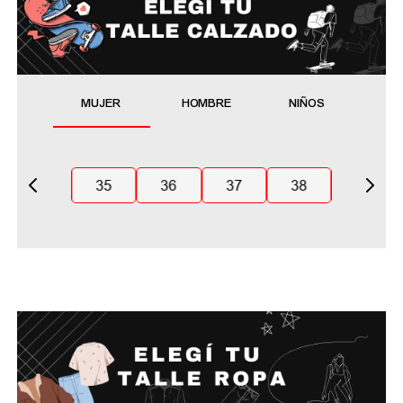
MUJER
HOMBRE
NIÑOS
35
36
37
38