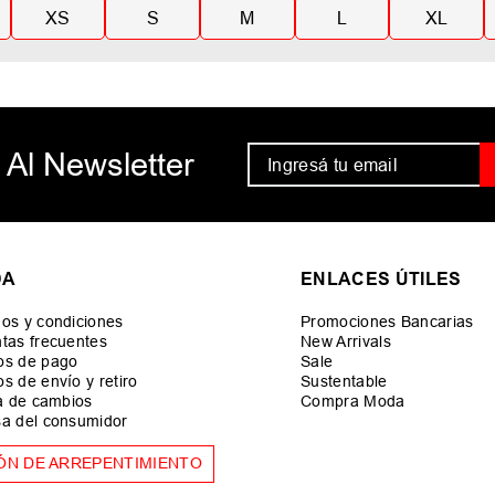
XS
S
M
L
XL
 Al Newsletter
DA
ENLACES ÚTILES
os y condiciones
Promociones Bancarias
tas frecuentes
New Arrivals
os de pago
Sale
s de envío y retiro
Sustentable
ca de cambios
Compra Moda
a del consumidor
ÓN DE ARREPENTIMIENTO