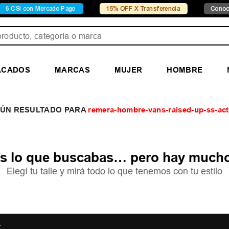
CSI con Mercado Pago
15% OFF X Transferencia
Conocé Ch
ducto, categoría o marca
ACADOS
MARCAS
MUJER
HOMBRE
remera-hombre-vans-raised-up-ss-act
 lo que buscabas… pero hay mucho
Elegí tu talle y mirá todo lo que tenemos con tu estilo