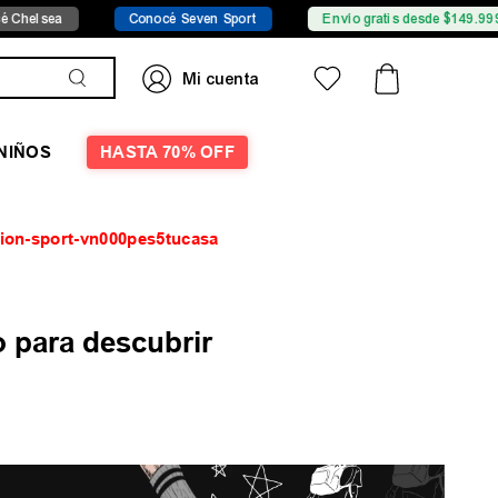
elsea
Conocé Seven Sport
Envío gratis desde $149.999
NIÑOS
HASTA 70% OFF
ion-sport-vn000pes5tucasa
 para descubrir