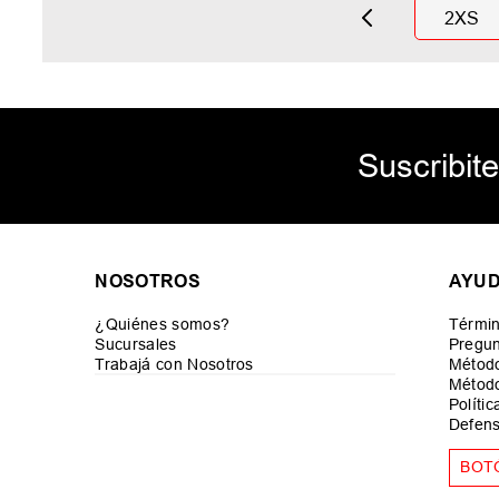
2XS
Suscribite
NOSOTROS
AYU
¿Quiénes somos?
Términ
Sucursales
Pregun
Trabajá con Nosotros
Métod
Método
Políti
Defens
BOT