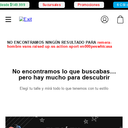
desde $149.999
Sucursales
Promociones
6 CSI c
remera-
hombre-vans-raised-up-ss-action-sport-vn000peswhtcasa
No encontramos lo que buscabas…
pero hay mucho para descubrir
Elegí tu talle y mirá todo lo que tenemos con tu estilo