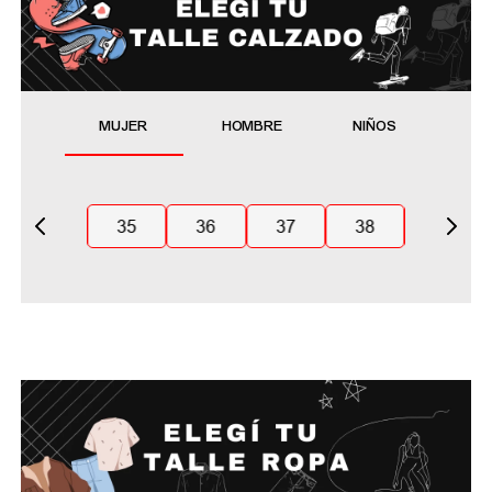
MUJER
HOMBRE
NIÑOS
35
36
37
38