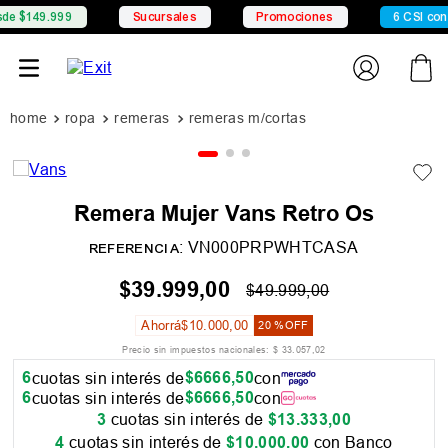
9
Sucursales
Promociones
6 CSI con Mercado P
ropa
remeras
remeras m/cortas
Remera Mujer Vans Retro Os
:
VN000PRPWHTCASA
REFERENCIA
$
39
.
999
,
00
$
49
.
999
,
00
Ahorrá
$
10
.
000
,
00
20 %
OFF
Precio sin impuestos nacionales:
$
33
.
057
,
02
6
$
6666
,
50
cuotas sin interés de
con
6
$
6666
,
50
cuotas sin interés de
con
3
cuotas sin interés de
$
13
.
333
,
00
4
cuotas sin interés de
$
10
.
000
,
00
con Banco