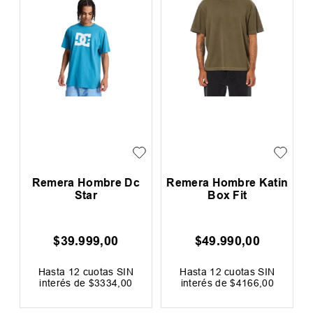
a
Remera Hombre Dc
Remera Hombre Katin
Star
Box Fit
$
39
.
999
,
00
$
49
.
990
,
00
0
F
Hasta
12
cuotas SIN
Hasta
12
cuotas SIN
interés de
$
3334
,
00
interés de
$
4166
,
00