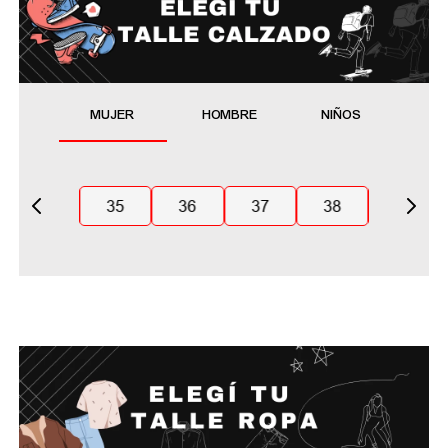
MUJER
HOMBRE
NIÑOS
35
36
37
38