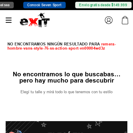
lsea
Conocé Seven Sport
Envío gratis desde $149.999
remera-
hombre-vans-style-76-ss-action-sport-vn00004wd3z
No encontramos lo que buscabas…
pero hay mucho para descubrir
Elegí tu talle y mirá todo lo que tenemos con tu estilo