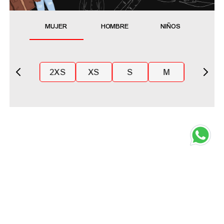
MUJER
HOMBRE
NIÑOS
2XS
XS
S
M